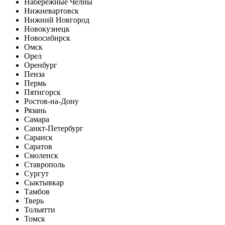
Набережные Челны
Нижневартовск
Нижний Новгород
Новокузнецк
Новосибирск
Омск
Орел
Оренбург
Пенза
Пермь
Пятигорск
Ростов-на-Дону
Рязань
Самара
Санкт-Петербург
Саранск
Саратов
Смоленск
Ставрополь
Сургут
Сыктывкар
Тамбов
Тверь
Тольятти
Томск