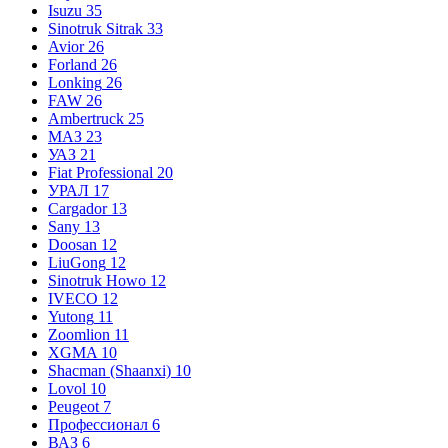
Isuzu
35
Sinotruk Sitrak
33
Avior
26
Forland
26
Lonking
26
FAW
26
Ambertruck
25
МАЗ
23
УАЗ
21
Fiat Professional
20
УРАЛ
17
Cargador
13
Sany
13
Doosan
12
LiuGong
12
Sinotruk Howo
12
IVECO
12
Yutong
11
Zoomlion
11
XGMA
10
Shacman (Shaanxi)
10
Lovol
10
Peugeot
7
Профессионал
6
ВАЗ
6