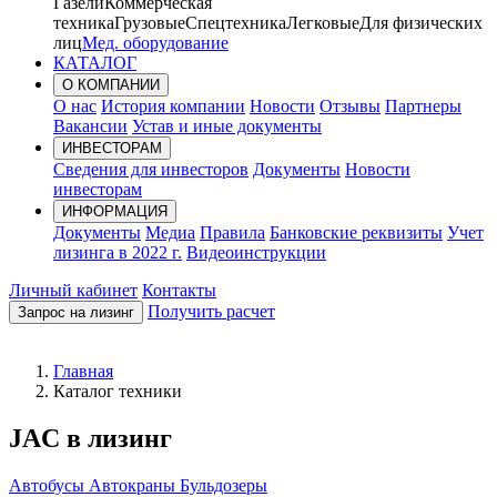
Газели
Коммерческая
техника
Грузовые
Спецтехника
Легковые
Для физических
лиц
Мед. оборудование
КАТАЛОГ
О КОМПАНИИ
О нас
История компании
Новости
Отзывы
Партнеры
Вакансии
Устав и иные документы
ИНВЕСТОРАМ
Сведения для инвесторов
Документы
Новости
инвесторам
ИНФОРМАЦИЯ
Документы
Медиа
Правила
Банковские реквизиты
Учет
лизинга в 2022 г.
Видеоинструкции
Личный кабинет
Контакты
Получить расчет
Запрос на лизинг
Главная
Каталог техники
JAC в лизинг
Автобусы
Автокраны
Бульдозеры