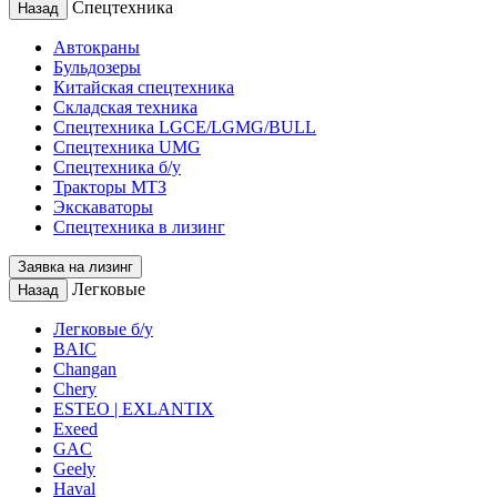
Спецтехника
Назад
Автокраны
Бульдозеры
Китайская спецтехника
Складская техника
Спецтехника LGCE/LGMG/BULL
Спецтехника UMG
Спецтехника б/у
Тракторы МТЗ
Экскаваторы
Спецтехника в лизинг
Заявка на лизинг
Легковые
Назад
Легковые б/у
BAIC
Changan
Chery
ESTEO | EXLANTIX
Exeed
GAC
Geely
Haval