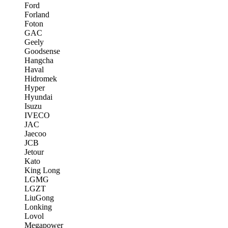
Ford
Forland
Foton
GAC
Geely
Goodsense
Hangcha
Haval
Hidromek
Hyper
Hyundai
Isuzu
IVECO
JAC
Jaecoo
JCB
Jetour
Kato
King Long
LGMG
LGZT
LiuGong
Lonking
Lovol
Megapower