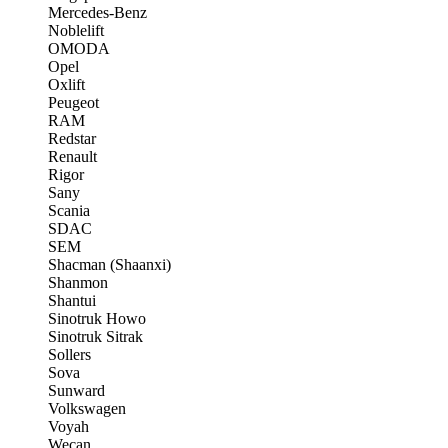
Mercedes-Benz
Noblelift
OMODA
Opel
Oxlift
Peugeot
RAM
Redstar
Renault
Rigor
Sany
Scania
SDAC
SEM
Shacman (Shaanxi)
Shanmon
Shantui
Sinotruk Howo
Sinotruk Sitrak
Sollers
Sova
Sunward
Volkswagen
Voyah
Wecan