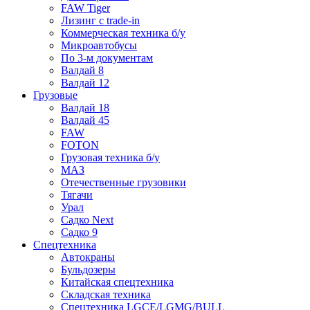
FAW Tiger
Лизинг с trade-in
Коммерческая техника б/у
Микроавтобусы
По 3-м документам
Валдай 8
Валдай 12
Грузовые
Валдай 18
Валдай 45
FAW
FOTON
Грузовая техника б/у
МАЗ
Отечественные грузовики
Тягачи
Урал
Садко Next
Садко 9
Спецтехника
Автокраны
Бульдозеры
Китайская спецтехника
Складская техника
Спецтехника LGCE/LGMG/BULL