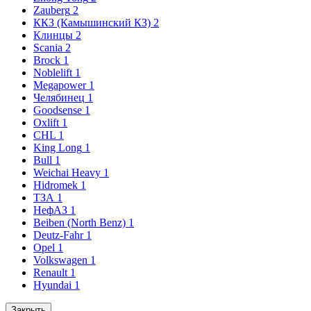
Zauberg
2
ККЗ (Камышинский КЗ)
2
Клинцы
2
Scania
2
Brock
1
Noblelift
1
Megapower
1
Челябинец
1
Goodsense
1
Oxlift
1
CHL
1
King Long
1
Bull
1
Weichai Heavy
1
Hidromek
1
ТЗА
1
НефАЗ
1
Beiben (North Benz)
1
Deutz-Fahr
1
Opel
1
Volkswagen
1
Renault
1
Hyundai
1
Закрыть