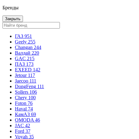
Бренды
Закрыть
ГАЗ
951
Geely
255
Changan
244
Валдай
220
GAC
215
ПАЗ
173
EXEED
142
Jetour
117
Jaecoo
111
DongFeng
111
Sollers
106
Chery
100
Foton
76
Haval
74
КамАЗ
69
OMODA
46
JAC
42
Ford
37
Voyah
35