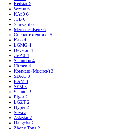
Redstar
6
Wecan
6
КАвЗ
6
JCB
6
Sunward
6
Mercedes-Benz
6
Спецавтотехника
5
Kato
4
LGMG
4
Develon
4
ЛиАЗ
4
Shanmon
4
Citroen
4
Коммаш (Мценск)
3
SDAC
3
RAM
3
SEM
3
Shantui
3
Rigor
2
LGZT
2
Hyper
2
Sova
2
Asiastar
2
Hangcha
2
Zhong Tong
2