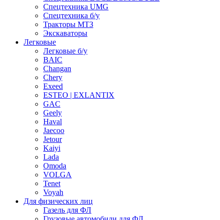
Спецтехника UMG
Спецтехника б/у
Тракторы МТЗ
Экскаваторы
Легковые
Легковые б/у
BAIC
Changan
Chery
Exeed
ESTEO | EXLANTIX
GAC
Geely
Haval
Jaecoo
Jetour
Kaiyi
Lada
Omoda
VOLGA
Tenet
Voyah
Для физических лиц
Газель для ФЛ
Грузовые автомобили для ФЛ