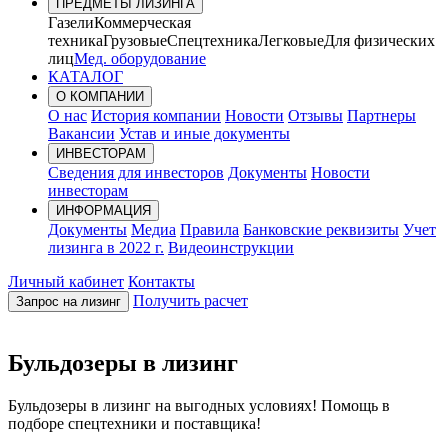
ПРЕДМЕТЫ ЛИЗИНГА
Газели
Коммерческая
техника
Грузовые
Спецтехника
Легковые
Для физических
лиц
Мед. оборудование
КАТАЛОГ
О КОМПАНИИ
О нас
История компании
Новости
Отзывы
Партнеры
Вакансии
Устав и иные документы
ИНВЕСТОРАМ
Сведения для инвесторов
Документы
Новости
инвесторам
ИНФОРМАЦИЯ
Документы
Медиа
Правила
Банковские реквизиты
Учет
лизинга в 2022 г.
Видеоинструкции
Личный кабинет
Контакты
Получить расчет
Запрос на лизинг
Бульдозеры в лизинг
Бульдозеры в лизинг на выгодных условиях! Помощь в
подборе спецтехники и поставщика!