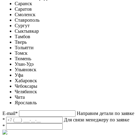
Саранск
Саратов
Смоленск
Ставрополь
Сургут
Сыктывкар
Тамбов
Тверь
Тольятти
Томск
Тюмень
Улан-Удэ
Ульяновск
Уфа
Хабаровск
Чебоксары
Челябинск
Чита
Ярославль
E-mail
*
Направим детали по заявке
*
Для связи менеджеру по заявке
*