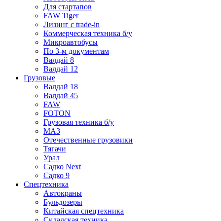
Для стартапов
FAW Tiger
Лизинг с trade-in
Коммерческая техника б/у
Микроавтобусы
По 3-м документам
Валдай 8
Валдай 12
Грузовые
Валдай 18
Валдай 45
FAW
FOTON
Грузовая техника б/у
МАЗ
Отечественные грузовики
Тягачи
Урал
Садко Next
Садко 9
Спецтехника
Автокраны
Бульдозеры
Китайская спецтехника
Складская техника