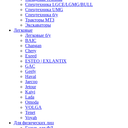
Спецтехника LGCE/LGMG/BULL
Спецтехника UMG
Спецтехника б/у
Тракторы МТЗ
Экскаваторы
Легковые
Легковые б/у
BAIC
Changan
Chery
Exeed
ESTEO | EXLANTIX
GAC
Geely
Haval
Jaecoo
Jetour
Kaiyi
Lada
Omoda
VOLGA
Tenet
Voyah
Для физических лиц
Газель для ФЛ