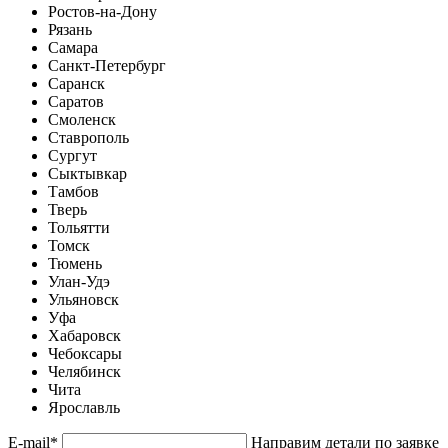
Ростов-на-Дону
Рязань
Самара
Санкт-Петербург
Саранск
Саратов
Смоленск
Ставрополь
Сургут
Сыктывкар
Тамбов
Тверь
Тольятти
Томск
Тюмень
Улан-Удэ
Ульяновск
Уфа
Хабаровск
Чебоксары
Челябинск
Чита
Ярославль
E-mail
*
Направим детали по заявке