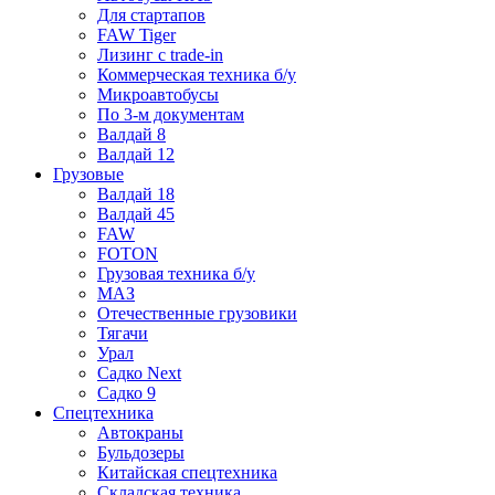
Для стартапов
FAW Tiger
Лизинг с trade-in
Коммерческая техника б/у
Микроавтобусы
По 3-м документам
Валдай 8
Валдай 12
Грузовые
Валдай 18
Валдай 45
FAW
FOTON
Грузовая техника б/у
МАЗ
Отечественные грузовики
Тягачи
Урал
Садко Next
Садко 9
Спецтехника
Автокраны
Бульдозеры
Китайская спецтехника
Складская техника