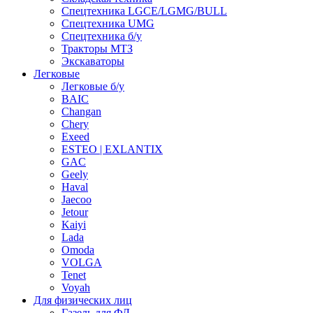
Спецтехника LGCE/LGMG/BULL
Спецтехника UMG
Спецтехника б/у
Тракторы МТЗ
Экскаваторы
Легковые
Легковые б/у
BAIC
Changan
Chery
Exeed
ESTEO | EXLANTIX
GAC
Geely
Haval
Jaecoo
Jetour
Kaiyi
Lada
Omoda
VOLGA
Tenet
Voyah
Для физических лиц
Газель для ФЛ