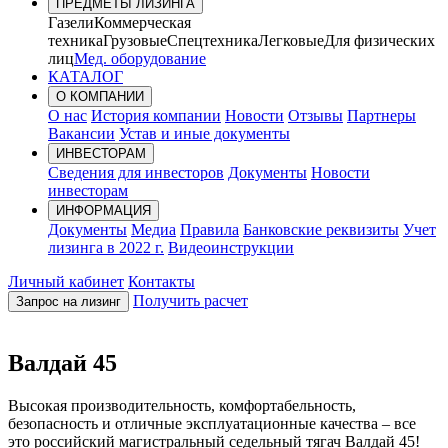
ПРЕДМЕТЫ ЛИЗИНГА
Газели
Коммерческая
техника
Грузовые
Спецтехника
Легковые
Для физических
лиц
Мед. оборудование
КАТАЛОГ
О КОМПАНИИ
О нас
История компании
Новости
Отзывы
Партнеры
Вакансии
Устав и иные документы
ИНВЕСТОРАМ
Сведения для инвесторов
Документы
Новости
инвесторам
ИНФОРМАЦИЯ
Документы
Медиа
Правила
Банковские реквизиты
Учет
лизинга в 2022 г.
Видеоинструкции
Личный кабинет
Контакты
Получить расчет
Запрос на лизинг
Валдай 45
Высокая производительность, комфортабельность,
безопасность и отличные эксплуатационные качества – все
это российский магистральный седельный тягач Валдай 45!