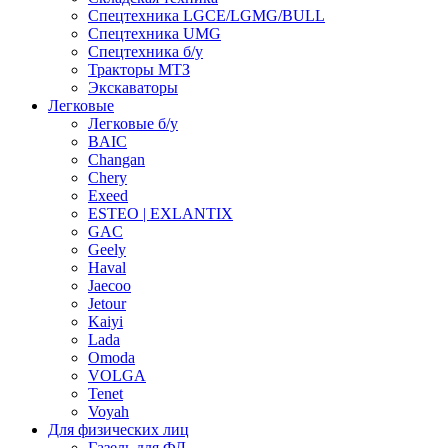
Спецтехника LGCE/LGMG/BULL
Спецтехника UMG
Спецтехника б/у
Тракторы МТЗ
Экскаваторы
Легковые
Легковые б/у
BAIC
Changan
Chery
Exeed
ESTEO | EXLANTIX
GAC
Geely
Haval
Jaecoo
Jetour
Kaiyi
Lada
Omoda
VOLGA
Tenet
Voyah
Для физических лиц
Газель для ФЛ