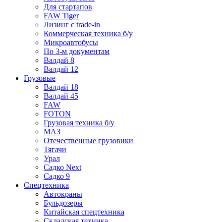
Для стартапов
FAW Tiger
Лизинг с trade-in
Коммерческая техника б/у
Микроавтобусы
По 3-м документам
Валдай 8
Валдай 12
Грузовые
Валдай 18
Валдай 45
FAW
FOTON
Грузовая техника б/у
МАЗ
Отечественные грузовики
Тягачи
Урал
Садко Next
Садко 9
Спецтехника
Автокраны
Бульдозеры
Китайская спецтехника
Складская техника