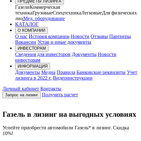
ПРЕДМЕТЫ ЛИЗИНГА
Газели
Коммерческая
техника
Грузовые
Спецтехника
Легковые
Для физических
лиц
Мед. оборудование
КАТАЛОГ
О КОМПАНИИ
О нас
История компании
Новости
Отзывы
Партнеры
Вакансии
Устав и иные документы
ИНВЕСТОРАМ
Сведения для инвесторов
Документы
Новости
инвесторам
ИНФОРМАЦИЯ
Документы
Медиа
Правила
Банковские реквизиты
Учет
лизинга в 2022 г.
Видеоинструкции
Личный кабинет
Контакты
Получить расчет
Запрос на лизинг
Газель в лизинг на выгодных условиях
Успейте приобрести автомобили Газель* в лизинг. Скидка
10%!