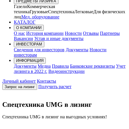
ПРЕДМЕТЫ ЛИЗИНГА
Газели
Коммерческая
техника
Грузовые
Спецтехника
Легковые
Для физических
лиц
Мед. оборудование
КАТАЛОГ
О КОМПАНИИ
О нас
История компании
Новости
Отзывы
Партнеры
Вакансии
Устав и иные документы
ИНВЕСТОРАМ
Сведения для инвесторов
Документы
Новости
инвесторам
ИНФОРМАЦИЯ
Документы
Медиа
Правила
Банковские реквизиты
Учет
лизинга в 2022 г.
Видеоинструкции
Личный кабинет
Контакты
Получить расчет
Запрос на лизинг
Спецтехника UMG в лизинг
Спецтехника UMG в лизинг на выгодных условиях!