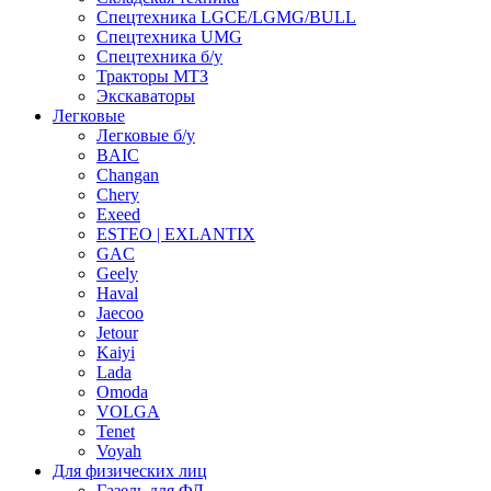
Спецтехника LGCE/LGMG/BULL
Спецтехника UMG
Спецтехника б/у
Тракторы МТЗ
Экскаваторы
Легковые
Легковые б/у
BAIC
Changan
Chery
Exeed
ESTEO | EXLANTIX
GAC
Geely
Haval
Jaecoo
Jetour
Kaiyi
Lada
Omoda
VOLGA
Tenet
Voyah
Для физических лиц
Газель для ФЛ