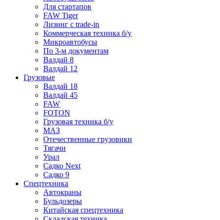
Для стартапов
FAW Tiger
Лизинг с trade-in
Коммерческая техника б/у
Микроавтобусы
По 3-м документам
Валдай 8
Валдай 12
Грузовые
Валдай 18
Валдай 45
FAW
FOTON
Грузовая техника б/у
МАЗ
Отечественные грузовики
Тягачи
Урал
Садко Next
Садко 9
Спецтехника
Автокраны
Бульдозеры
Китайская спецтехника
Складская техника