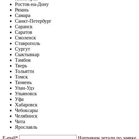
Ростов-на-Дону
Рязань
Самара
Санкт-Петербург
Саранск
Саратов
Смоленск
Ставрополь
Сургут
Сыктывкар
Тамбов
Тверь
Тольятти
Томск
Тюмень
Улан-Удэ
Ульяновск
Уфа
Хабаровск
Чебоксары
Челябинск
Чита
Ярославль
E-mail
*
Направим детали по заявке