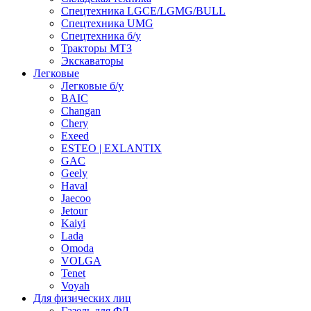
Спецтехника LGCE/LGMG/BULL
Спецтехника UMG
Спецтехника б/у
Тракторы МТЗ
Экскаваторы
Легковые
Легковые б/у
BAIC
Changan
Chery
Exeed
ESTEO | EXLANTIX
GAC
Geely
Haval
Jaecoo
Jetour
Kaiyi
Lada
Omoda
VOLGA
Tenet
Voyah
Для физических лиц
Газель для ФЛ