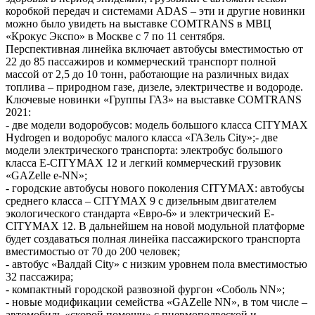
коробкой передач и системами ADAS – эти и другие новинки
можно было увидеть на выставке COMTRANS в МВЦ
«Крокус Экспо» в Москве с 7 по 11 сентября.
Перспективная линейка включает автобусы вместимостью от
22 до 85 пассажиров и коммерческий транспорт полной
массой от 2,5 до 10 тонн, работающие на различных видах
топлива – природном газе, дизеле, электричестве и водороде.
Ключевые новинки «Группы ГАЗ» на выставке COMTRANS
2021:
- две модели водоробусов: модель большого класса CITYMAX
Hydrogen и водоробус малого класса «ГАЗель City»;- две
модели электрического транспорта: электробус большого
класса E-CITYMAX 12 и легкий коммерческий грузовик
«GAZelle e-NN»;
- городские автобусы нового поколения CITYMAX: автобусы
среднего класса – CITYMAX 9 с дизельным двигателем
экологического стандарта «Евро-6» и электрический E-
CITYMAX 12. В дальнейшем на новой модульной платформе
будет создаваться полная линейка пассажирского транспорта
вместимостью от 70 до 200 человек;
- автобус «Валдай City» с низким уровнем пола вместимостью
32 пассажира;
- компактный городской развозной фургон «Соболь NN»;
- новые модификации семейства «GAZelle NN», в том числе –
автомобиль «скорой помощи» с пневмоподвеской и