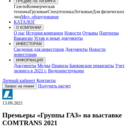
ПРЕДМЕТЫ ЛИЗИНГА
Газели
Коммерческая
техника
Грузовые
Спецтехника
Легковые
Для физических
лиц
Мед. оборудование
КАТАЛОГ
О КОМПАНИИ
О нас
История компании
Новости
Отзывы
Партнеры
Вакансии
Устав и иные документы
ИНВЕСТОРАМ
Сведения для инвесторов
Документы
Новости
инвесторам
ИНФОРМАЦИЯ
Документы
Медиа
Правила
Банковские реквизиты
Учет
лизинга в 2022 г.
Видеоинструкции
Личный кабинет
Контакты
Получить расчет
Запрос на лизинг
13.09.2021
Премьеры «Группы ГАЗ» на выставке
COMTRANS 2021