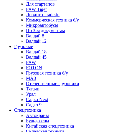
Для стартапов
FAW Tiger
Лизинг с trade-in
Коммерческая техника б/у
Микроавтобусы
По 3-м документам
Валдай 8
Валдай 12
Грузовые
Валдай 18
Валдай 45
FAW
FOTON
Грузовая техника б/у
МАЗ
Отечественные грузовики
Тягачи
Урал
Садко Next
Садко 9
Спецтехника
Автокраны
Бульдозеры
Китайская спецтехника
Складская техника