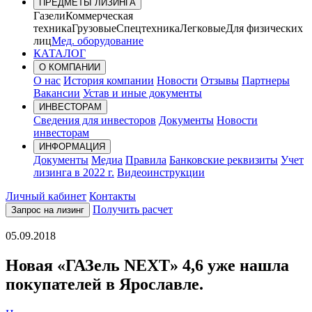
ПРЕДМЕТЫ ЛИЗИНГА
Газели
Коммерческая
техника
Грузовые
Спецтехника
Легковые
Для физических
лиц
Мед. оборудование
КАТАЛОГ
О КОМПАНИИ
О нас
История компании
Новости
Отзывы
Партнеры
Вакансии
Устав и иные документы
ИНВЕСТОРАМ
Сведения для инвесторов
Документы
Новости
инвесторам
ИНФОРМАЦИЯ
Документы
Медиа
Правила
Банковские реквизиты
Учет
лизинга в 2022 г.
Видеоинструкции
Личный кабинет
Контакты
Получить расчет
Запрос на лизинг
05.09.2018
Новая «ГАЗель NEXT» 4,6 уже нашла
покупателей в Ярославле.