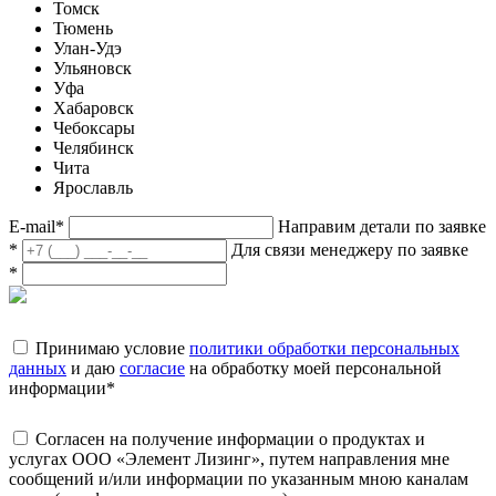
Томск
Тюмень
Улан-Удэ
Ульяновск
Уфа
Хабаровск
Чебоксары
Челябинск
Чита
Ярославль
E-mail
*
Направим детали по заявке
*
Для связи менеджеру по заявке
*
Принимаю условие
политики обработки персональных
данных
и даю
согласие
на обработку моей персональной
информации
*
Согласен на получение информации о продуктах и
услугах ООО «Элемент Лизинг», путем направления мне
сообщений и/или информации по указанным мною каналам