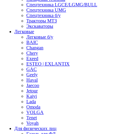
Спецтехника LGCE/LGMG/BULL
Спецтехника UMG
Спецтехника б/у
Тракторы МТЗ
Экскаваторы
Легковые
Легковые б/у
BAIC
Changan
Chery
Exeed
ESTEO | EXLANTIX
GAC
Geely
Haval
Jaecoo
Jetour
Kaiyi
Lada
Omoda
VOLGA
Tenet
Voyah
Для физических лиц
Газель для ФЛ