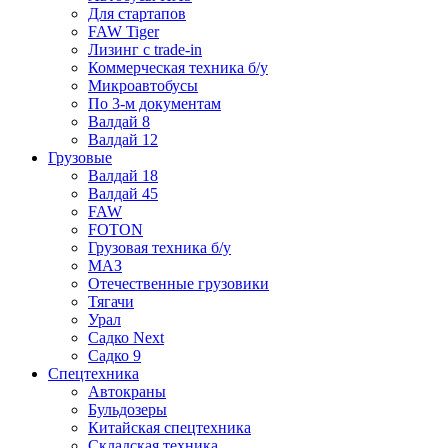
Для стартапов
FAW Tiger
Лизинг с trade-in
Коммерческая техника б/у
Микроавтобусы
По 3-м документам
Валдай 8
Валдай 12
Грузовые
Валдай 18
Валдай 45
FAW
FOTON
Грузовая техника б/у
МАЗ
Отечественные грузовики
Тягачи
Урал
Садко Next
Садко 9
Спецтехника
Автокраны
Бульдозеры
Китайская спецтехника
Складская техника