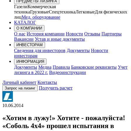
ПРЕДМЕТЫ ЛИЗИНГА
Газели
Коммерческая
техника
Грузовые
Спецтехника
Легковые
Для физических
лиц
Мед. оборудование
КАТАЛОГ
О КОМПАНИИ
О нас
История компании
Новости
Отзывы
Партнеры
Вакансии
Устав и иные документы
ИНВЕСТОРАМ
Сведения для инвесторов
Документы
Новости
инвесторам
ИНФОРМАЦИЯ
Документы
Медиа
Правила
Банковские реквизиты
Учет
лизинга в 2022 г.
Видеоинструкции
Личный кабинет
Контакты
Получить расчет
Запрос на лизинг
10.06.2014
«Хотим в лужу!» Хотите - пожалуйста!
«Соболь 4х4» прошел испытания в