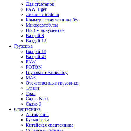
Для стартапов
FAW Tiger
Лизинг с trade-in
Коммерческая техника б/у
Микроавтобусы
По 3-м документам
Валдай 8
Валдай 12
Грузовые
Валдай 18
Валдай 45
FAW
FOTON
Грузовая техника б/у
МАЗ
Отечественные грузовики
Тягачи
Урал
Садко Next
Садко 9
Спецтехника
Автокраны
Бульдозеры
Китайская спецтехника
Складская техника