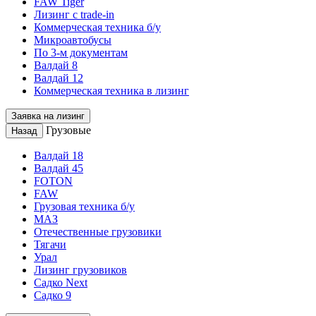
FAW Tiger
Лизинг с trade-in
Коммерческая техника б/у
Микроавтобусы
По 3-м документам
Валдай 8
Валдай 12
Коммерческая техника в лизинг
Заявка на лизинг
Грузовые
Назад
Валдай 18
Валдай 45
FOTON
FAW
Грузовая техника б/у
МАЗ
Отечественные грузовики
Тягачи
Урал
Лизинг грузовиков
Садко Next
Садко 9