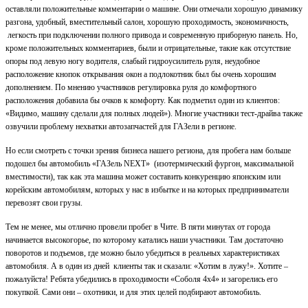
оставляли положительные комментарии о машине. Они отмечали хорошую динамику
разгона, удобный, вместительный салон, хорошую проходимость, экономичность,
легкость при подключении полного привода и современную приборную панель. Но,
кроме положительных комментариев, были и отрицательные, такие как отсутствие
опоры под левую ногу водителя, слабый гидроусилитель руля, неудобное
расположение кнопок открывания окон а подлокотник был бы очень хорошим
дополнением. По мнению участников регулировка руля до комфортного
расположения добавила бы очков к комфорту. Как подметил один из клиентов:
«Видимо, машину сделали для полных людей»). Многие участники тест-драйва также
озвучили проблему нехватки автозапчастей для ГАЗели в регионе.
Но если смотреть с точки зрения бизнеса нашего региона, для пробега нам больше
подошел бы автомобиль «ГАЗель NEXT» (изотермический фургон, максимальной
вместимости), так как эта машина может составить конкуренцию японским или
корейским автомобилям, которых у нас в избытке и на которых предприниматели
перевозят свои грузы.
Тем не менее, мы отлично провели пробег в Чите. В пяти минутах от города
начинается высокогорье, по которому катались наши участники. Там достаточно
поворотов и подъемов, где можно было убедиться в реальных характеристиках
автомобиля. А в один из дней клиенты так и сказали: «Хотим в лужу!». Хотите –
пожалуйста! Ребята убедились в проходимости «Соболя 4х4» и загорелись его
покупкой. Сами они – охотники, и для этих целей подбирают автомобиль.