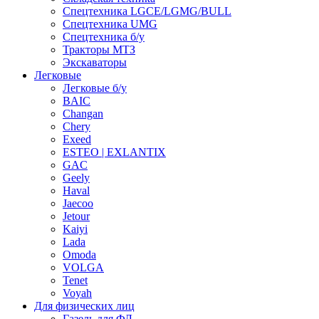
Спецтехника LGCE/LGMG/BULL
Спецтехника UMG
Спецтехника б/у
Тракторы МТЗ
Экскаваторы
Легковые
Легковые б/у
BAIC
Changan
Chery
Exeed
ESTEO | EXLANTIX
GAC
Geely
Haval
Jaecoo
Jetour
Kaiyi
Lada
Omoda
VOLGA
Tenet
Voyah
Для физических лиц
Газель для ФЛ