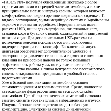
«ГАЗель NN» получила обновленный экстерьер с более
строгими линиями в передней части автомобиля, а также
принципиально новый интерьер кабины, который включает
комфортабельное подрессоренное водительское сиденье с 11
видами регулировок, мультимедийную систему с 9-дюймовым
экраном и новым интерфейсом. Передняя панель имеет
разъемы USB, ниши для смартфонов, пластиковых карт,
стаканов кофе и бутылок с водой, охлаждаемый и запираемый
нижний ящик. Два дополнительных USB-разъема на
потолочной консоли используются для подключения
видеорегистратора или тахографа. Бесключевой запуск
двигателя обеспечивает дополнительное удобство, а
электронное управление стояночным тормозом с помощью
клавиши на приборной панели не только повышает
эффективность работы узла, но и увеличивает свободное
пространство кабины. Спинка центрального пассажирского
сиденья откидывается, превращаясь в удобный столик с
подстаканниками.
Уже в базовой комплектации автомобиль оснащен
термопоглощающим ветровым стеклом. Яркие, полностью
светодиодные фары рассчитаны на весь срок службы
автомобиля. Целый ряд технических изменений позволил
заметно снизить уровень шума и вибрационных нагрузок.
Подушка безопасности водителя входит в базовую
комплектацию. Электронная система динамической