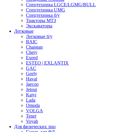
Спецтехника LGCE/LGMG/BULL
Спецтехника UMG
Спецтехника б/у
Тракторы МТЗ
Экскаваторы
Легковые
Легковые б/у
BAIC
Changan
Chery
Exeed
ESTEO | EXLANTIX
GAC
Geely
Haval
Jaecoo
Jetour
Kaiyi
Lada
Omoda
VOLGA
Tenet
Voyah
Для физических лиц
Газель для ФЛ