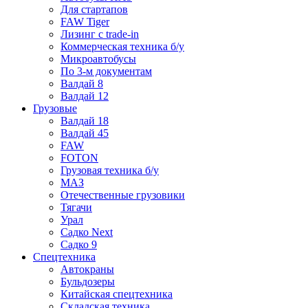
Для стартапов
FAW Tiger
Лизинг с trade-in
Коммерческая техника б/у
Микроавтобусы
По 3-м документам
Валдай 8
Валдай 12
Грузовые
Валдай 18
Валдай 45
FAW
FOTON
Грузовая техника б/у
МАЗ
Отечественные грузовики
Тягачи
Урал
Садко Next
Садко 9
Спецтехника
Автокраны
Бульдозеры
Китайская спецтехника
Складская техника