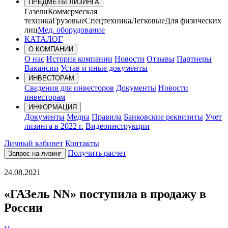
ПРЕДМЕТЫ ЛИЗИНГА
Газели
Коммерческая
техника
Грузовые
Спецтехника
Легковые
Для физических
лиц
Мед. оборудование
КАТАЛОГ
О КОМПАНИИ
О нас
История компании
Новости
Отзывы
Партнеры
Вакансии
Устав и иные документы
ИНВЕСТОРАМ
Сведения для инвесторов
Документы
Новости
инвесторам
ИНФОРМАЦИЯ
Документы
Медиа
Правила
Банковские реквизиты
Учет
лизинга в 2022 г.
Видеоинструкции
Личный кабинет
Контакты
Получить расчет
Запрос на лизинг
24.08.2021
«ГАЗель NN» поступила в продажу в
России