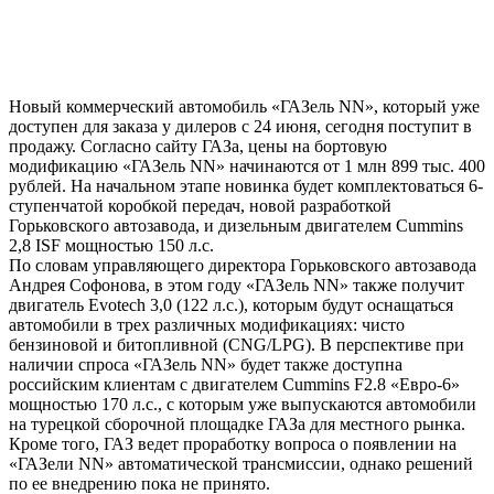
Новый коммерческий автомобиль «ГАЗель NN», который уже
доступен для заказа у дилеров с 24 июня, сегодня поступит в
продажу. Согласно сайту ГАЗа, цены на бортовую
модификацию «ГАЗель NN» начинаются от 1 млн 899 тыс. 400
рублей. На начальном этапе новинка будет комплектоваться 6-
ступенчатой коробкой передач, новой разработкой
Горьковского автозавода, и дизельным двигателем Cummins
2,8 ISF мощностью 150 л.с.
По словам управляющего директора Горьковского автозавода
Андрея Софонова, в этом году «ГАЗель NN» также получит
двигатель Evotech 3,0 (122 л.с.), которым будут оснащаться
автомобили в трех различных модификациях: чисто
бензиновой и битопливной (CNG/LPG). В перспективе при
наличии спроса «ГАЗель NN» будет также доступна
российским клиентам с двигателем Cummins F2.8 «Евро-6»
мощностью 170 л.с., с которым уже выпускаются автомобили
на турецкой сборочной площадке ГАЗа для местного рынка.
Кроме того, ГАЗ ведет проработку вопроса о появлении на
«ГАЗели NN» автоматической трансмиссии, однако решений
по ее внедрению пока не принято.