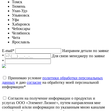
Томск
Тюмень
Улан-Удэ
Ульяновск
Уфа
Хабаровск
Чебоксары
Челябинск
Чита
Ярославль
E-mail
*
Направим детали по заявке
*
Для связи менеджеру по заявке
*
Принимаю условие
политики обработки персональных
данных
и даю
согласие
на обработку моей персональной
информации
*
Согласен на получение информации о продуктах и
услугах ООО «Элемент Лизинг», путем направления мне
сообщений и/или информации по указанным мною каналам