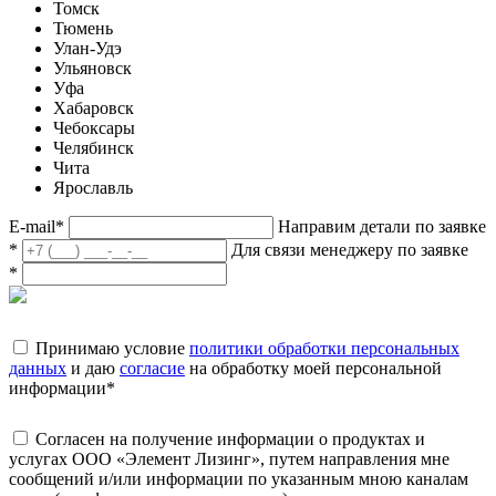
Томск
Тюмень
Улан-Удэ
Ульяновск
Уфа
Хабаровск
Чебоксары
Челябинск
Чита
Ярославль
E-mail
*
Направим детали по заявке
*
Для связи менеджеру по заявке
*
Принимаю условие
политики обработки персональных
данных
и даю
согласие
на обработку моей персональной
информации
*
Согласен на получение информации о продуктах и
услугах ООО «Элемент Лизинг», путем направления мне
сообщений и/или информации по указанным мною каналам