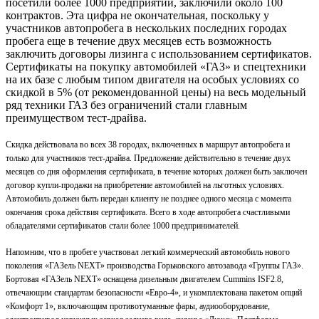
посетили более 1000 предприятий, заключили около 100
контрактов. Эта цифра не окончательная, поскольку у
участников автопробега в нескольких последних городах
пробега еще в течение двух месяцев есть возможность
заключить договоры лизинга с использованием сертификатов.
Сертификаты на покупку автомобилей «ГАЗ» и спецтехники
на их базе с любым типом двигателя на особых условиях со
скидкой в 5% (от рекомендованной цены) на весь модельный
ряд техники ГАЗ без ограничений стали главным
преимуществом тест-драйва.
Скидка действовала во всех 38 городах, включенных в маршрут автопробега и
только для участников тест-драйва. Предложение действительно в течение двух
месяцев со дня оформления сертификата, в течение которых должен быть заключен
договор купли-продажи на приобретение автомобилей на льготных условиях.
Автомобиль должен быть передан клиенту не позднее одного месяца с момента
окончания срока действия сертификата. Всего в ходе автопробега счастливыми
обладателями сертификатов стали более 1000 предпринимателей.
Напомним, что в пробеге участвовал легкий коммерческий автомобиль нового
поколения «ГАЗель NEXT» производства Горьковского автозавода «Группы ГАЗ».
Бортовая «ГАЗель NEXT» оснащена дизельным двигателем Cummins ISF2.8,
отвечающим стандартам безопасности «Евро-4», и укомплектована пакетом опций
«Комфорт 1», включающим противотуманные фары, аудиооборудование,