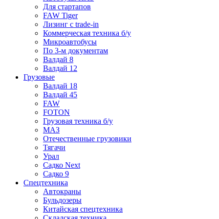
Для стартапов
FAW Tiger
Лизинг с trade-in
Коммерческая техника б/у
Микроавтобусы
По 3-м документам
Валдай 8
Валдай 12
Грузовые
Валдай 18
Валдай 45
FAW
FOTON
Грузовая техника б/у
МАЗ
Отечественные грузовики
Тягачи
Урал
Садко Next
Садко 9
Спецтехника
Автокраны
Бульдозеры
Китайская спецтехника
Складская техника