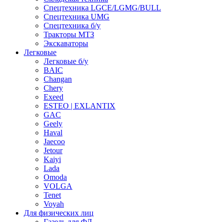
Спецтехника LGCE/LGMG/BULL
Спецтехника UMG
Спецтехника б/у
Тракторы МТЗ
Экскаваторы
Легковые
Легковые б/у
BAIC
Changan
Chery
Exeed
ESTEO | EXLANTIX
GAC
Geely
Haval
Jaecoo
Jetour
Kaiyi
Lada
Omoda
VOLGA
Tenet
Voyah
Для физических лиц
Газель для ФЛ