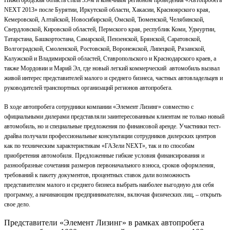
Нижегородская область стала 35-м и конечным регионом проведения «Автопробега
NEXT 2013» после Бурятии, Иркутской области, Хакасии, Красноярского края,
Кемеровской, Алтайской, Новосибирской, Омской, Тюменской, Челябинской,
Свердловской, Кировской областей, Пермского края, республик Коми, Удмуртии,
Татарстана, Башкортостана, Самарской, Пензенской, Брянской, Саратовской,
Волгоградской, Смоленской, Ростовской, Воронежской, Липецкой, Рязанской,
Калужской и Владимирской областей, Ставропольского и Краснодарского краев, а
также Мордовии и Марий Эл, где новый легкий коммерческий автомобиль вызвал
живой интерес представителей малого и среднего бизнеса, частных автовладельцев и
руководителей транспортных организаций регионов автопробега.
В ходе автопробега сотрудники компании «Элемент Лизинг» совместно с
официальными дилерами представляли заинтересованным клиентам не только новый
автомобиль, но и специальные предложения по финансовой аренде. Участники тест-
драйва получали профессиональные консультации сотрудников дилерских центров
как по техническим характеристикам «ГАЗели NEXT», так и по способам
приобретения автомобиля. Предложенные гибкие условия финансирования и
разнообразные сочетания размеров первоначального взноса, сроков оформления,
требований к пакету документов, процентных ставок дали возможность
представителям малого и среднего бизнеса выбрать наиболее выгодную для себя
программу, а начинающим предпринимателям, включая физических лиц, – открыть
свое дело.
Представители «Элемент Лизинг» в рамках автопробега