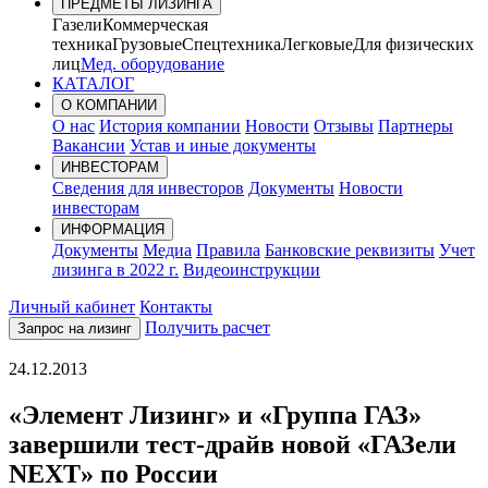
ПРЕДМЕТЫ ЛИЗИНГА
Газели
Коммерческая
техника
Грузовые
Спецтехника
Легковые
Для физических
лиц
Мед. оборудование
КАТАЛОГ
О КОМПАНИИ
О нас
История компании
Новости
Отзывы
Партнеры
Вакансии
Устав и иные документы
ИНВЕСТОРАМ
Сведения для инвесторов
Документы
Новости
инвесторам
ИНФОРМАЦИЯ
Документы
Медиа
Правила
Банковские реквизиты
Учет
лизинга в 2022 г.
Видеоинструкции
Личный кабинет
Контакты
Получить расчет
Запрос на лизинг
24.12.2013
«Элемент Лизинг» и «Группа ГАЗ»
завершили тест-драйв новой «ГАЗели
NEXT» по России