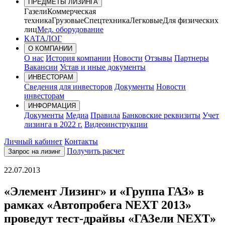
ПРЕДМЕТЫ ЛИЗИНГА
Газели
Коммерческая
техника
Грузовые
Спецтехника
Легковые
Для физических
лиц
Мед. оборудование
КАТАЛОГ
О КОМПАНИИ
О нас
История компании
Новости
Отзывы
Партнеры
Вакансии
Устав и иные документы
ИНВЕСТОРАМ
Сведения для инвесторов
Документы
Новости
инвесторам
ИНФОРМАЦИЯ
Документы
Медиа
Правила
Банковские реквизиты
Учет
лизинга в 2022 г.
Видеоинструкции
Личный кабинет
Контакты
Получить расчет
Запрос на лизинг
22.07.2013
«Элемент Лизинг» и «Группа ГАЗ» в
рамках «Автопробега NEXT 2013»
проведут тест-драйвы «ГАЗели NEXT»