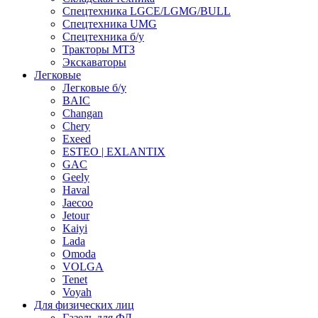
Спецтехника LGCE/LGMG/BULL
Спецтехника UMG
Спецтехника б/у
Тракторы МТЗ
Экскаваторы
Легковые
Легковые б/у
BAIC
Changan
Chery
Exeed
ESTEO | EXLANTIX
GAC
Geely
Haval
Jaecoo
Jetour
Kaiyi
Lada
Omoda
VOLGA
Tenet
Voyah
Для физических лиц
Газель для ФЛ