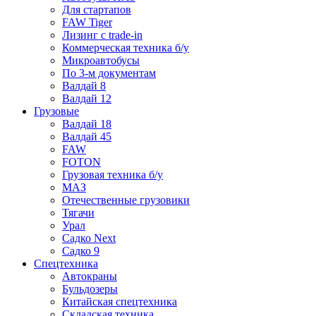
Для стартапов
FAW Tiger
Лизинг с trade-in
Коммерческая техника б/у
Микроавтобусы
По 3-м документам
Валдай 8
Валдай 12
Грузовые
Валдай 18
Валдай 45
FAW
FOTON
Грузовая техника б/у
МАЗ
Отечественные грузовики
Тягачи
Урал
Садко Next
Садко 9
Спецтехника
Автокраны
Бульдозеры
Китайская спецтехника
Складская техника