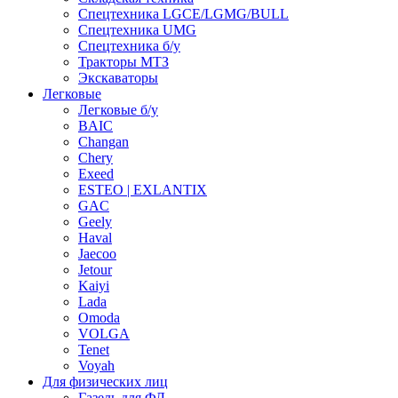
Спецтехника LGCE/LGMG/BULL
Спецтехника UMG
Спецтехника б/у
Тракторы МТЗ
Экскаваторы
Легковые
Легковые б/у
BAIC
Changan
Chery
Exeed
ESTEO | EXLANTIX
GAC
Geely
Haval
Jaecoo
Jetour
Kaiyi
Lada
Omoda
VOLGA
Tenet
Voyah
Для физических лиц
Газель для ФЛ