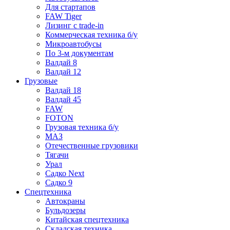
Для стартапов
FAW Tiger
Лизинг с trade-in
Коммерческая техника б/у
Микроавтобусы
По 3-м документам
Валдай 8
Валдай 12
Грузовые
Валдай 18
Валдай 45
FAW
FOTON
Грузовая техника б/у
МАЗ
Отечественные грузовики
Тягачи
Урал
Садко Next
Садко 9
Спецтехника
Автокраны
Бульдозеры
Китайская спецтехника
Складская техника