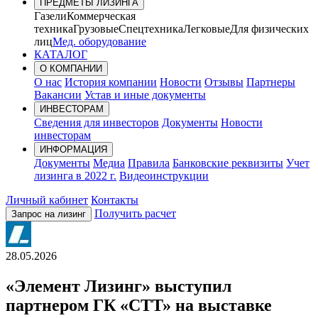
ПРЕДМЕТЫ ЛИЗИНГА
Газели
Коммерческая
техника
Грузовые
Спецтехника
Легковые
Для физических
лиц
Мед. оборудование
КАТАЛОГ
О КОМПАНИИ
О нас
История компании
Новости
Отзывы
Партнеры
Вакансии
Устав и иные документы
ИНВЕСТОРАМ
Сведения для инвесторов
Документы
Новости
инвесторам
ИНФОРМАЦИЯ
Документы
Медиа
Правила
Банковские реквизиты
Учет
лизинга в 2022 г.
Видеоинструкции
Личный кабинет
Контакты
Получить расчет
Запрос на лизинг
28.05.2026
«Элемент Лизинг» выступил
партнером ГК «СТТ» на выставке