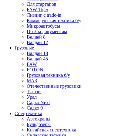
Для стартапов
FAW Tiger
Лизинг с trade-in
Коммерческая техника б/у
Микроавтобусы
По 3-м документам
Валдай 8
Валдай 12
Грузовые
Валдай 18
Валдай 45
FAW
FOTON
Грузовая техника б/у
МАЗ
Отечественные грузовики
Тягачи
Урал
Садко Next
Садко 9
Спецтехника
Автокраны
Бульдозеры
Китайская спецтехника
Складская техника