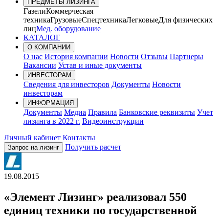
ПРЕДМЕТЫ ЛИЗИНГА
Газели
Коммерческая
техника
Грузовые
Спецтехника
Легковые
Для физических
лиц
Мед. оборудование
КАТАЛОГ
О КОМПАНИИ
О нас
История компании
Новости
Отзывы
Партнеры
Вакансии
Устав и иные документы
ИНВЕСТОРАМ
Сведения для инвесторов
Документы
Новости
инвесторам
ИНФОРМАЦИЯ
Документы
Медиа
Правила
Банковские реквизиты
Учет
лизинга в 2022 г.
Видеоинструкции
Личный кабинет
Контакты
Получить расчет
Запрос на лизинг
19.08.2015
«Элемент Лизинг» реализовал 550
единиц техники по государственной