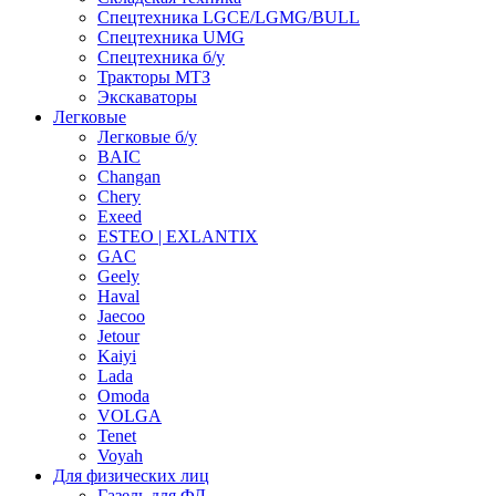
Спецтехника LGCE/LGMG/BULL
Спецтехника UMG
Спецтехника б/у
Тракторы МТЗ
Экскаваторы
Легковые
Легковые б/у
BAIC
Changan
Chery
Exeed
ESTEO | EXLANTIX
GAC
Geely
Haval
Jaecoo
Jetour
Kaiyi
Lada
Omoda
VOLGA
Tenet
Voyah
Для физических лиц
Газель для ФЛ