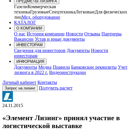
ПРЕДМЕТЫ ЛИЗИНГА
Газели
Коммерческая
техника
Грузовые
Спецтехника
Легковые
Для физических
лиц
Мед. оборудование
КАТАЛОГ
О КОМПАНИИ
О нас
История компании
Новости
Отзывы
Партнеры
Вакансии
Устав и иные документы
ИНВЕСТОРАМ
Сведения для инвесторов
Документы
Новости
инвесторам
ИНФОРМАЦИЯ
Документы
Медиа
Правила
Банковские реквизиты
Учет
лизинга в 2022 г.
Видеоинструкции
Личный кабинет
Контакты
Получить расчет
Запрос на лизинг
24.11.2015
«Элемент Лизинг» принял участие в
логистической выставке