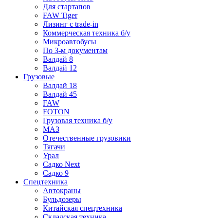
Для стартапов
FAW Tiger
Лизинг с trade-in
Коммерческая техника б/у
Микроавтобусы
По 3-м документам
Валдай 8
Валдай 12
Грузовые
Валдай 18
Валдай 45
FAW
FOTON
Грузовая техника б/у
МАЗ
Отечественные грузовики
Тягачи
Урал
Садко Next
Садко 9
Спецтехника
Автокраны
Бульдозеры
Китайская спецтехника
Складская техника