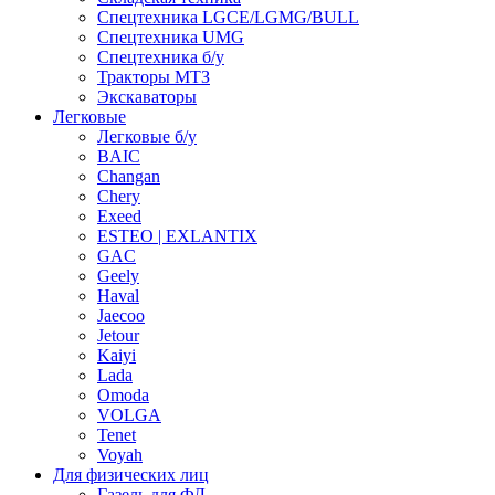
Спецтехника LGCE/LGMG/BULL
Спецтехника UMG
Спецтехника б/у
Тракторы МТЗ
Экскаваторы
Легковые
Легковые б/у
BAIC
Changan
Chery
Exeed
ESTEO | EXLANTIX
GAC
Geely
Haval
Jaecoo
Jetour
Kaiyi
Lada
Omoda
VOLGA
Tenet
Voyah
Для физических лиц
Газель для ФЛ