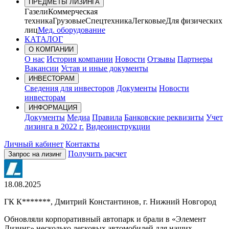
ПРЕДМЕТЫ ЛИЗИНГА
Газели
Коммерческая
техника
Грузовые
Спецтехника
Легковые
Для физических
лиц
Мед. оборудование
КАТАЛОГ
О КОМПАНИИ
О нас
История компании
Новости
Отзывы
Партнеры
Вакансии
Устав и иные документы
ИНВЕСТОРАМ
Сведения для инвесторов
Документы
Новости
инвесторам
ИНФОРМАЦИЯ
Документы
Медиа
Правила
Банковские реквизиты
Учет
лизинга в 2022 г.
Видеоинструкции
Личный кабинет
Контакты
Получить расчет
Запрос на лизинг
18.08.2025
ГК К*******, Дмитрий Константинов, г. Нижний Новгород
Обновляли корпоративный автопарк и брали в «Элемент
Лизинг» несколько легковых автомобилей для наших