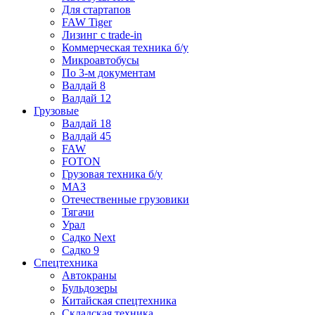
Для стартапов
FAW Tiger
Лизинг с trade-in
Коммерческая техника б/у
Микроавтобусы
По 3-м документам
Валдай 8
Валдай 12
Грузовые
Валдай 18
Валдай 45
FAW
FOTON
Грузовая техника б/у
МАЗ
Отечественные грузовики
Тягачи
Урал
Садко Next
Садко 9
Спецтехника
Автокраны
Бульдозеры
Китайская спецтехника
Складская техника