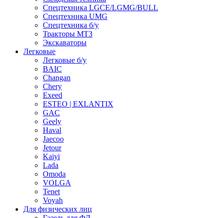
Спецтехника LGCE/LGMG/BULL
Спецтехника UMG
Спецтехника б/у
Тракторы МТЗ
Экскаваторы
Легковые
Легковые б/у
BAIC
Changan
Chery
Exeed
ESTEO | EXLANTIX
GAC
Geely
Haval
Jaecoo
Jetour
Kaiyi
Lada
Omoda
VOLGA
Tenet
Voyah
Для физических лиц
Газель для ФЛ