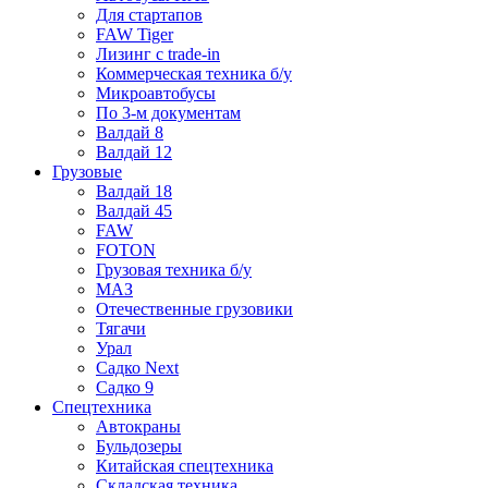
Для стартапов
FAW Tiger
Лизинг с trade-in
Коммерческая техника б/у
Микроавтобусы
По 3-м документам
Валдай 8
Валдай 12
Грузовые
Валдай 18
Валдай 45
FAW
FOTON
Грузовая техника б/у
МАЗ
Отечественные грузовики
Тягачи
Урал
Садко Next
Садко 9
Спецтехника
Автокраны
Бульдозеры
Китайская спецтехника
Складская техника