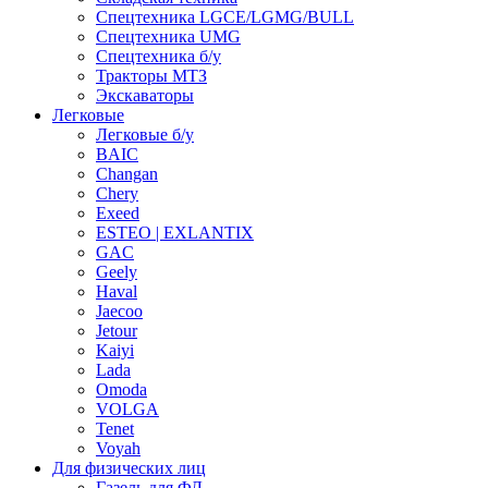
Спецтехника LGCE/LGMG/BULL
Спецтехника UMG
Спецтехника б/у
Тракторы МТЗ
Экскаваторы
Легковые
Легковые б/у
BAIC
Changan
Chery
Exeed
ESTEO | EXLANTIX
GAC
Geely
Haval
Jaecoo
Jetour
Kaiyi
Lada
Omoda
VOLGA
Tenet
Voyah
Для физических лиц
Газель для ФЛ