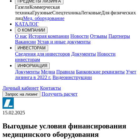
ПРЕДМЕТЫ ЛИЗИНГА
Газели
Коммерческая
техника
Грузовые
Спецтехника
Легковые
Для физических
лиц
Мед. оборудование
КАТАЛОГ
О КОМПАНИИ
О нас
История компании
Новости
Отзывы
Партнеры
Вакансии
Устав и иные документы
ИНВЕСТОРАМ
Сведения для инвесторов
Документы
Новости
инвесторам
ИНФОРМАЦИЯ
Документы
Медиа
Правила
Банковские реквизиты
Учет
лизинга в 2022 г.
Видеоинструкции
Личный кабинет
Контакты
Получить расчет
Запрос на лизинг
15.02.2025
Выгодные условия финансирования
медицинского оборудования