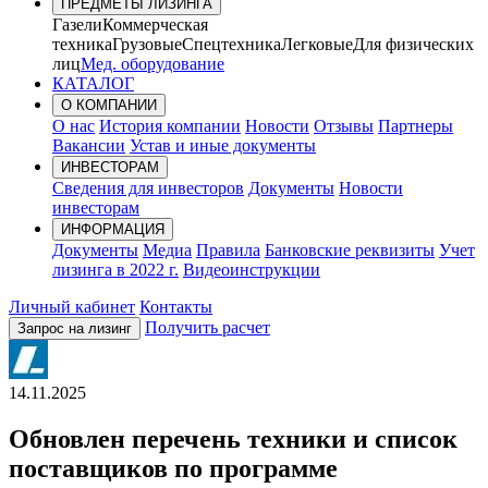
ПРЕДМЕТЫ ЛИЗИНГА
Газели
Коммерческая
техника
Грузовые
Спецтехника
Легковые
Для физических
лиц
Мед. оборудование
КАТАЛОГ
О КОМПАНИИ
О нас
История компании
Новости
Отзывы
Партнеры
Вакансии
Устав и иные документы
ИНВЕСТОРАМ
Сведения для инвесторов
Документы
Новости
инвесторам
ИНФОРМАЦИЯ
Документы
Медиа
Правила
Банковские реквизиты
Учет
лизинга в 2022 г.
Видеоинструкции
Личный кабинет
Контакты
Получить расчет
Запрос на лизинг
14.11.2025
Обновлен перечень техники и список
поставщиков по программе