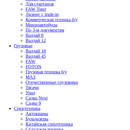
Для стартапов
FAW Tiger
Лизинг с trade-in
Коммерческая техника б/у
Микроавтобусы
По 3-м документам
Валдай 8
Валдай 12
Грузовые
Валдай 18
Валдай 45
FAW
FOTON
Грузовая техника б/у
МАЗ
Отечественные грузовики
Тягачи
Урал
Садко Next
Садко 9
Спецтехника
Автокраны
Бульдозеры
Китайская спецтехника
Складская техника