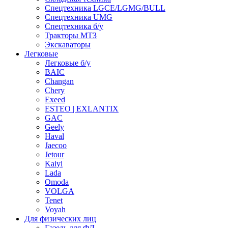
Спецтехника LGCE/LGMG/BULL
Спецтехника UMG
Спецтехника б/у
Тракторы МТЗ
Экскаваторы
Легковые
Легковые б/у
BAIC
Changan
Chery
Exeed
ESTEO | EXLANTIX
GAC
Geely
Haval
Jaecoo
Jetour
Kaiyi
Lada
Omoda
VOLGA
Tenet
Voyah
Для физических лиц
Газель для ФЛ