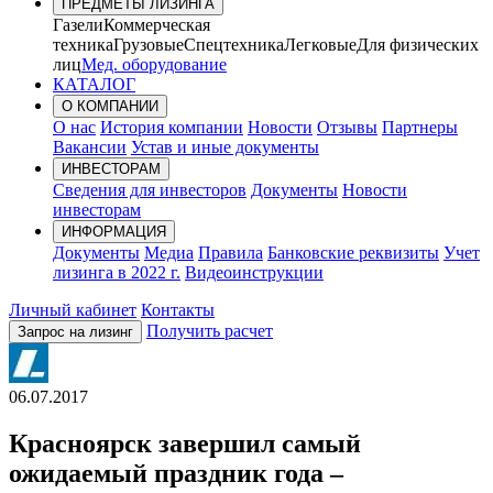
ПРЕДМЕТЫ ЛИЗИНГА
Газели
Коммерческая
техника
Грузовые
Спецтехника
Легковые
Для физических
лиц
Мед. оборудование
КАТАЛОГ
О КОМПАНИИ
О нас
История компании
Новости
Отзывы
Партнеры
Вакансии
Устав и иные документы
ИНВЕСТОРАМ
Сведения для инвесторов
Документы
Новости
инвесторам
ИНФОРМАЦИЯ
Документы
Медиа
Правила
Банковские реквизиты
Учет
лизинга в 2022 г.
Видеоинструкции
Личный кабинет
Контакты
Получить расчет
Запрос на лизинг
06.07.2017
Красноярск завершил самый
ожидаемый праздник года –