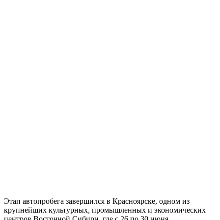
Этап автопробега завершился в Красноярске, одном из
крупнейших культурных, промышленных и экономических
центров Восточной Сибири, где с 26 по 30 июня