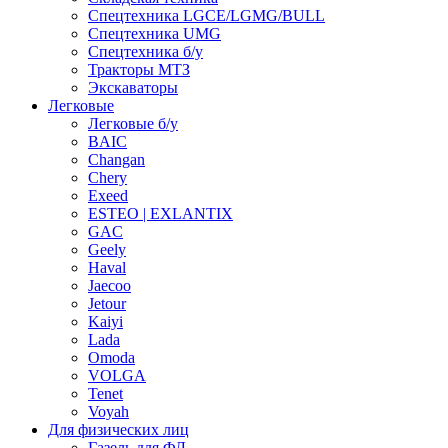
Спецтехника LGCE/LGMG/BULL
Спецтехника UMG
Спецтехника б/у
Тракторы МТЗ
Экскаваторы
Легковые
Легковые б/у
BAIC
Changan
Chery
Exeed
ESTEO | EXLANTIX
GAC
Geely
Haval
Jaecoo
Jetour
Kaiyi
Lada
Omoda
VOLGA
Tenet
Voyah
Для физических лиц
Газель для ФЛ