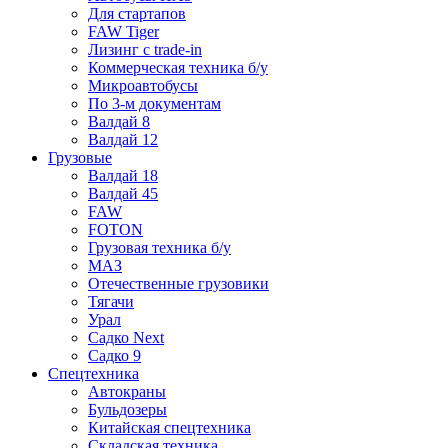
Для стартапов
FAW Tiger
Лизинг с trade-in
Коммерческая техника б/у
Микроавтобусы
По 3-м документам
Валдай 8
Валдай 12
Грузовые
Валдай 18
Валдай 45
FAW
FOTON
Грузовая техника б/у
МАЗ
Отечественные грузовики
Тягачи
Урал
Садко Next
Садко 9
Спецтехника
Автокраны
Бульдозеры
Китайская спецтехника
Складская техника