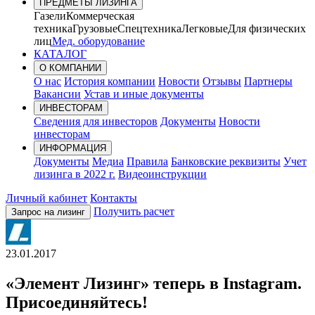
ПРЕДМЕТЫ ЛИЗИНГА
Газели
Коммерческая
техника
Грузовые
Спецтехника
Легковые
Для физических
лиц
Мед. оборудование
КАТАЛОГ
О КОМПАНИИ
О нас
История компании
Новости
Отзывы
Партнеры
Вакансии
Устав и иные документы
ИНВЕСТОРАМ
Сведения для инвесторов
Документы
Новости
инвесторам
ИНФОРМАЦИЯ
Документы
Медиа
Правила
Банковские реквизиты
Учет
лизинга в 2022 г.
Видеоинструкции
Личный кабинет
Контакты
Получить расчет
Запрос на лизинг
23.01.2017
«Элемент Лизинг» теперь в Instagram.
Присоединяйтесь!