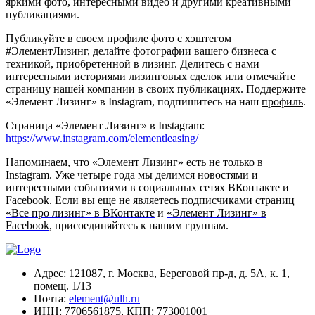
яркими фото, интересными видео и другими креативными
публикациями.
Публикуйте в своем профиле фото с хэштегом
#ЭлементЛизинг, делайте фотографии вашего бизнеса с
техникой, приобретенной в лизинг. Делитесь с нами
интересными историями лизинговых сделок или отмечайте
страницу нашей компании в своих публикациях. Поддержите
«Элемент Лизинг» в Instagram
, подпишитесь на наш
профиль
.
Страница «Элемент Лизинг» в Instagram:
https://www.instagram.com/elementleasing/
Напоминаем, что «Элемент Лизинг» есть не только в
Instagram. Уже четыре года мы делимся новостями и
интересными событиями в социальных сетях ВКонтакте и
Facebook. Если вы еще не являетесь подписчиками страниц
«Все про лизинг»
в
ВКонтакте
и
«Элемент Лизинг» в
Facebook
, присоединяйтесь к нашим группам.
Адрес:
121087, г. Москва, Береговой пр-д, д. 5А, к. 1,
помещ. 1/13
Почта:
element@ulh.ru
ИНН:
7706561875,
КПП:
773001001