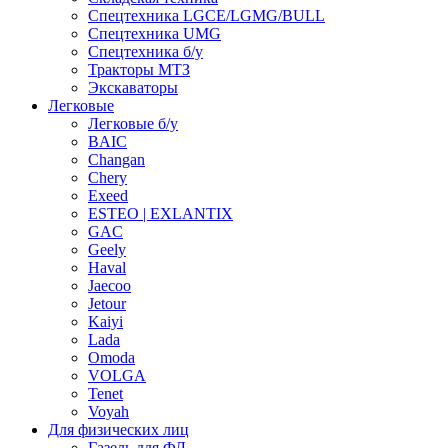
Спецтехника LGCE/LGMG/BULL
Спецтехника UMG
Спецтехника б/у
Тракторы МТЗ
Экскаваторы
Легковые
Легковые б/у
BAIC
Changan
Chery
Exeed
ESTEO | EXLANTIX
GAC
Geely
Haval
Jaecoo
Jetour
Kaiyi
Lada
Omoda
VOLGA
Tenet
Voyah
Для физических лиц
Газель для ФЛ