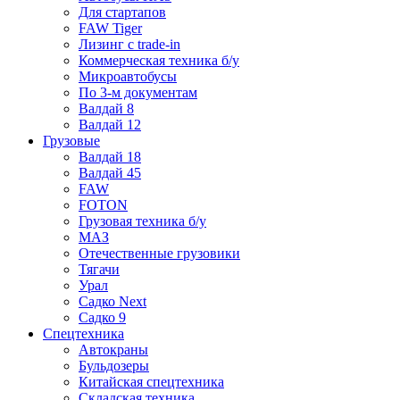
Для стартапов
FAW Tiger
Лизинг с trade-in
Коммерческая техника б/у
Микроавтобусы
По 3-м документам
Валдай 8
Валдай 12
Грузовые
Валдай 18
Валдай 45
FAW
FOTON
Грузовая техника б/у
МАЗ
Отечественные грузовики
Тягачи
Урал
Садко Next
Садко 9
Спецтехника
Автокраны
Бульдозеры
Китайская спецтехника
Складская техника