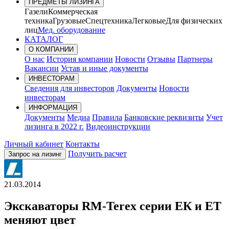
ПРЕДМЕТЫ ЛИЗИНГА
Газели
Коммерческая
техника
Грузовые
Спецтехника
Легковые
Для физических
лиц
Мед. оборудование
КАТАЛОГ
О КОМПАНИИ
О нас
История компании
Новости
Отзывы
Партнеры
Вакансии
Устав и иные документы
ИНВЕСТОРАМ
Сведения для инвесторов
Документы
Новости
инвесторам
ИНФОРМАЦИЯ
Документы
Медиа
Правила
Банковские реквизиты
Учет
лизинга в 2022 г.
Видеоинструкции
Личный кабинет
Контакты
Получить расчет
Запрос на лизинг
21.03.2014
Экскаваторы RM-Terex серии ЕК и ЕТ
меняют цвет