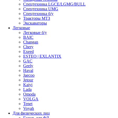
Спецтехника LGCE/LGMG/BULL
Спецтехника UMG
Спецтехника б/у
Тракторы МТЗ
Экскаваторы
Легковые
Легковые б/у
BAIC
Changan
Chery
Exeed
ESTEO | EXLANTIX
GAC
Geely
Haval
Jaecoo
Jetour
Kaiyi
Lada
Omoda
VOLGA
Tenet
Voyah
Для физических лиц
Газель для ФЛ