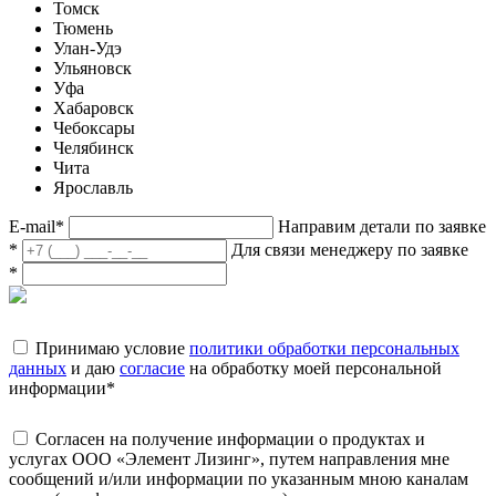
Томск
Тюмень
Улан-Удэ
Ульяновск
Уфа
Хабаровск
Чебоксары
Челябинск
Чита
Ярославль
E-mail
*
Направим детали по заявке
*
Для связи менеджеру по заявке
*
Принимаю условие
политики обработки персональных
данных
и даю
согласие
на обработку моей персональной
информации
*
Согласен на получение информации о продуктах и
услугах ООО «Элемент Лизинг», путем направления мне
сообщений и/или информации по указанным мною каналам