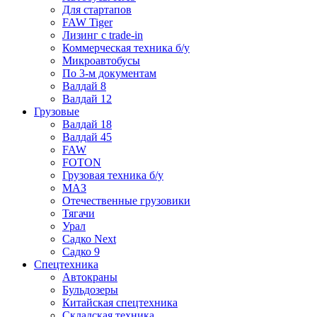
Для стартапов
FAW Tiger
Лизинг с trade-in
Коммерческая техника б/у
Микроавтобусы
По 3-м документам
Валдай 8
Валдай 12
Грузовые
Валдай 18
Валдай 45
FAW
FOTON
Грузовая техника б/у
МАЗ
Отечественные грузовики
Тягачи
Урал
Садко Next
Садко 9
Спецтехника
Автокраны
Бульдозеры
Китайская спецтехника
Складская техника