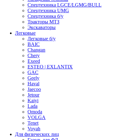
Спецтехника LGCE/LGMG/BULL
Спецтехника UMG
Спецтехника б/у
Тракторы МТЗ
Экскаваторы
Легковые
Легковые б/у
BAIC
Changan
Chery
Exeed
ESTEO | EXLANTIX
GAC
Geely
Haval
Jaecoo
Jetour
Kaiyi
Lada
Omoda
VOLGA
Tenet
Voyah
Для физических лиц
Газель для ФЛ