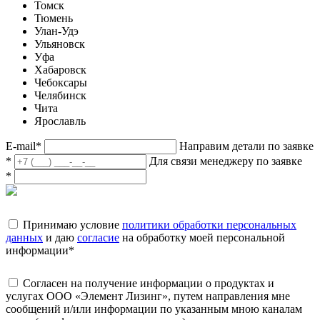
Томск
Тюмень
Улан-Удэ
Ульяновск
Уфа
Хабаровск
Чебоксары
Челябинск
Чита
Ярославль
E-mail
*
Направим детали по заявке
*
Для связи менеджеру по заявке
*
Принимаю условие
политики обработки персональных
данных
и даю
согласие
на обработку моей персональной
информации
*
Согласен на получение информации о продуктах и
услугах ООО «Элемент Лизинг», путем направления мне
сообщений и/или информации по указанным мною каналам