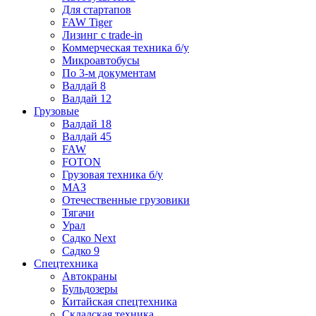
Для стартапов
FAW Tiger
Лизинг с trade-in
Коммерческая техника б/у
Микроавтобусы
По 3-м документам
Валдай 8
Валдай 12
Грузовые
Валдай 18
Валдай 45
FAW
FOTON
Грузовая техника б/у
МАЗ
Отечественные грузовики
Тягачи
Урал
Садко Next
Садко 9
Спецтехника
Автокраны
Бульдозеры
Китайская спецтехника
Складская техника