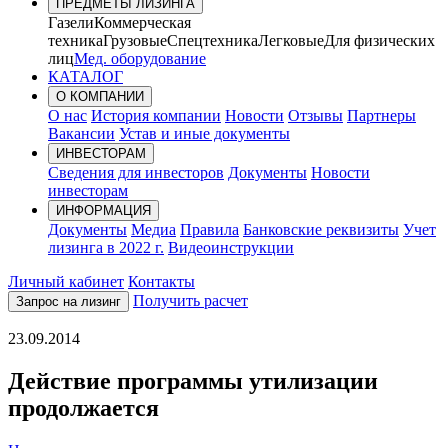
ПРЕДМЕТЫ ЛИЗИНГА
Газели
Коммерческая
техника
Грузовые
Спецтехника
Легковые
Для физических
лиц
Мед. оборудование
КАТАЛОГ
О КОМПАНИИ
О нас
История компании
Новости
Отзывы
Партнеры
Вакансии
Устав и иные документы
ИНВЕСТОРАМ
Сведения для инвесторов
Документы
Новости
инвесторам
ИНФОРМАЦИЯ
Документы
Медиа
Правила
Банковские реквизиты
Учет
лизинга в 2022 г.
Видеоинструкции
Личный кабинет
Контакты
Получить расчет
Запрос на лизинг
23.09.2014
Действие программы утилизации
продолжается