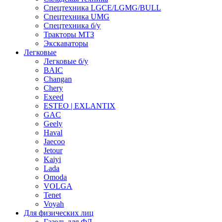
Спецтехника LGCE/LGMG/BULL
Спецтехника UMG
Спецтехника б/у
Тракторы МТЗ
Экскаваторы
Легковые
Легковые б/у
BAIC
Changan
Chery
Exeed
ESTEO | EXLANTIX
GAC
Geely
Haval
Jaecoo
Jetour
Kaiyi
Lada
Omoda
VOLGA
Tenet
Voyah
Для физических лиц
Газель для ФЛ