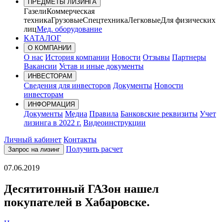
ПРЕДМЕТЫ ЛИЗИНГА
Газели
Коммерческая
техника
Грузовые
Спецтехника
Легковые
Для физических
лиц
Мед. оборудование
КАТАЛОГ
О КОМПАНИИ
О нас
История компании
Новости
Отзывы
Партнеры
Вакансии
Устав и иные документы
ИНВЕСТОРАМ
Сведения для инвесторов
Документы
Новости
инвесторам
ИНФОРМАЦИЯ
Документы
Медиа
Правила
Банковские реквизиты
Учет
лизинга в 2022 г.
Видеоинструкции
Личный кабинет
Контакты
Получить расчет
Запрос на лизинг
07.06.2019
Десятитонный ГАЗон нашел
покупателей в Хабаровске.