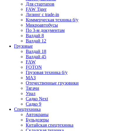
Для стартапов
FAW Tiger
Лизинг с trade-in
Коммерческая техника б/у
Микроавтобусы
По 3-м документам
Валдай 8
Валдай 12
Грузовые
Валдай 18
Валдай 45
FAW
FOTON
Грузовая техника б/у
МАЗ
Отечественные грузовики
Тягачи
Урал
Садко Next
Садко 9
Спецтехника
Автокраны
Бульдозеры
Китайская спецтехника
Складская техника