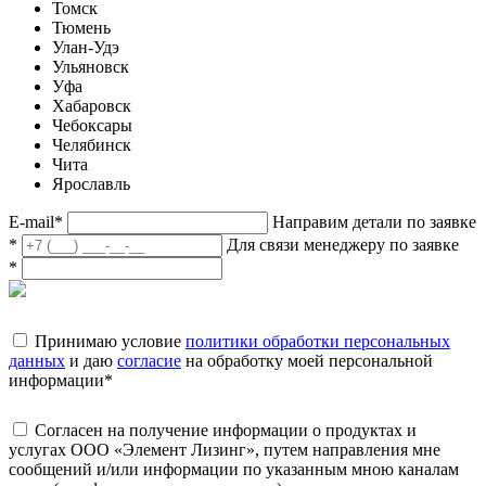
Томск
Тюмень
Улан-Удэ
Ульяновск
Уфа
Хабаровск
Чебоксары
Челябинск
Чита
Ярославль
E-mail
*
Направим детали по заявке
*
Для связи менеджеру по заявке
*
Принимаю условие
политики обработки персональных
данных
и даю
согласие
на обработку моей персональной
информации
*
Согласен на получение информации о продуктах и
услугах ООО «Элемент Лизинг», путем направления мне
сообщений и/или информации по указанным мною каналам