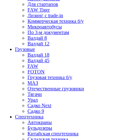
Для стартапов
FAW Tiger
Лизинг с trade-in
Коммерческая техника б/у
Микроавтобусы
По 3-м документам
Валдай 8
Валдай 12
Грузовые
Валдай 18
Валдай 45
FAW
FOTON
Грузовая техника б/у
МАЗ
Отечественные грузовики
Тягачи
Урал
Садко Next
Садко 9
Спецтехника
Автокраны
Бульдозеры
Китайская спецтехника
Складская техника