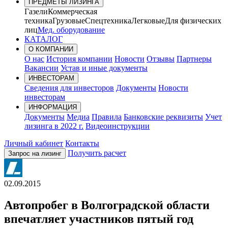
ПРЕДМЕТЫ ЛИЗИНГА
Газели
Коммерческая
техника
Грузовые
Спецтехника
Легковые
Для физических
лиц
Мед. оборудование
КАТАЛОГ
О КОМПАНИИ
О нас
История компании
Новости
Отзывы
Партнеры
Вакансии
Устав и иные документы
ИНВЕСТОРАМ
Сведения для инвесторов
Документы
Новости
инвесторам
ИНФОРМАЦИЯ
Документы
Медиа
Правила
Банковские реквизиты
Учет
лизинга в 2022 г.
Видеоинструкции
Личный кабинет
Контакты
Получить расчет
Запрос на лизинг
02.09.2015
Автопробег в Волгоградской области
впечатляет участников пятый год