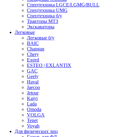
Спецтехника LGCE/LGMG/BULL
Спецтехника UMG
Спецтехника б/у
Тракторы МТЗ
Экскаваторы
Легковые
Легковые б/у
BAIC
Changan
Chery
Exeed
ESTEO | EXLANTIX
GAC
Geely
Haval
Jaecoo
Jetour
Kaiyi
Lada
Omoda
VOLGA
Tenet
Voyah
Для физических лиц
Газель для ФЛ