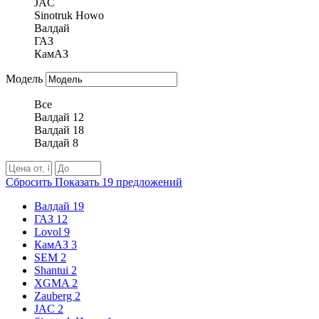
JAC
Sinotruk Howo
Валдай
ГАЗ
КамАЗ
Модель
Все
Валдай 12
Валдай 18
Валдай 8
Сбросить
Показать
19
предложений
Валдай
19
ГАЗ
12
Lovol
9
КамАЗ
3
SEM
2
Shantui
2
XGMA
2
Zauberg
2
JAC
2