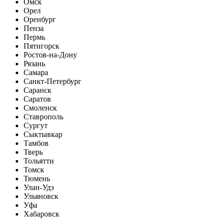
Омск
Орел
Оренбург
Пенза
Пермь
Пятигорск
Ростов-на-Дону
Рязань
Самара
Санкт-Петербург
Саранск
Саратов
Смоленск
Ставрополь
Сургут
Сыктывкар
Тамбов
Тверь
Тольятти
Томск
Тюмень
Улан-Удэ
Ульяновск
Уфа
Хабаровск