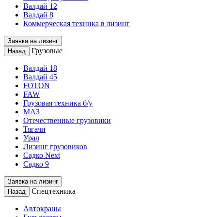
Валдай 12
Валдай 8
Коммерческая техника в лизинг
Заявка на лизинг
Грузовые
Назад
Валдай 18
Валдай 45
FOTON
FAW
Грузовая техника б/у
МАЗ
Отечественные грузовики
Тягачи
Урал
Лизинг грузовиков
Садко Next
Садко 9
Заявка на лизинг
Спецтехника
Назад
Автокраны