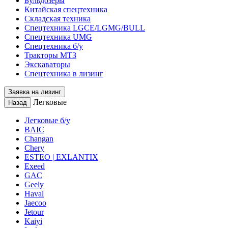
Бульдозеры
Китайская спецтехника
Складская техника
Спецтехника LGCE/LGMG/BULL
Спецтехника UMG
Спецтехника б/у
Тракторы МТЗ
Экскаваторы
Спецтехника в лизинг
Заявка на лизинг
Легковые
Назад
Легковые б/у
BAIC
Changan
Chery
ESTEO | EXLANTIX
Exeed
GAC
Geely
Haval
Jaecoo
Jetour
Kaiyi