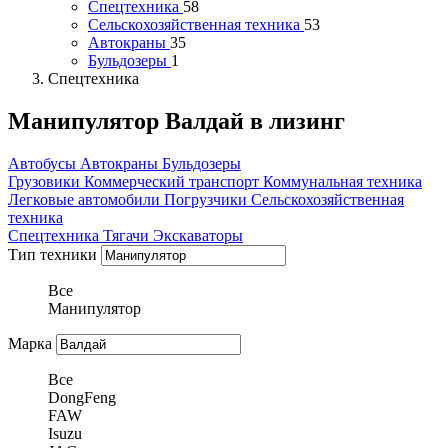
Спецтехника
58
Сельскохозяйственная техника
53
Автокраны
35
Бульдозеры
1
Спецтехника
Манипулятор Валдай в лизинг
Автобусы
Автокраны
Бульдозеры
Грузовики
Коммерческий транспорт
Коммунальная техника
Легковые автомобили
Погрузчики
Сельскохозяйственная
техника
Спецтехника
Тягачи
Экскаваторы
Тип техники
Все
Манипулятор
Марка
Все
DongFeng
FAW
Isuzu