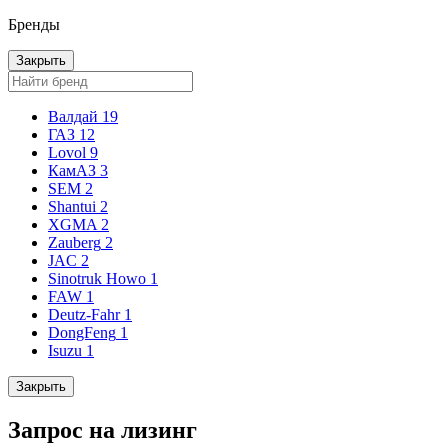
Бренды
Закрыть
Валдай
19
ГАЗ
12
Lovol
9
КамАЗ
3
SEM
2
Shantui
2
XGMA
2
Zauberg
2
JAC
2
Sinotruk Howo
1
FAW
1
Deutz-Fahr
1
DongFeng
1
Isuzu
1
Закрыть
Запрос на лизинг