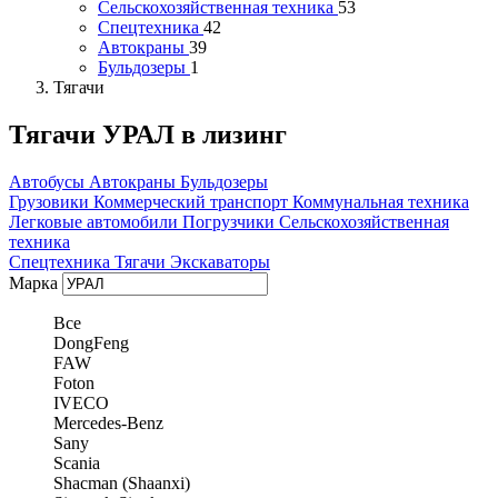
Сельскохозяйственная техника
53
Спецтехника
42
Автокраны
39
Бульдозеры
1
Тягачи
Тягачи УРАЛ в лизинг
Автобусы
Автокраны
Бульдозеры
Грузовики
Коммерческий транспорт
Коммунальная техника
Легковые автомобили
Погрузчики
Сельскохозяйственная
техника
Спецтехника
Тягачи
Экскаваторы
Марка
Все
DongFeng
FAW
Foton
IVECO
Mercedes-Benz
Sany
Scania
Shacman (Shaanxi)