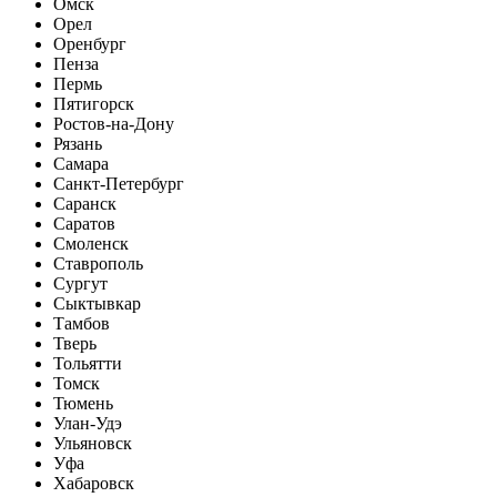
Омск
Орел
Оренбург
Пенза
Пермь
Пятигорск
Ростов-на-Дону
Рязань
Самара
Санкт-Петербург
Саранск
Саратов
Смоленск
Ставрополь
Сургут
Сыктывкар
Тамбов
Тверь
Тольятти
Томск
Тюмень
Улан-Удэ
Ульяновск
Уфа
Хабаровск