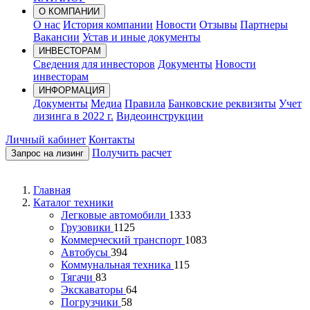
О КОМПАНИИ
О нас
История компании
Новости
Отзывы
Партнеры
Вакансии
Устав и иные документы
ИНВЕСТОРАМ
Сведения для инвесторов
Документы
Новости
инвесторам
ИНФОРМАЦИЯ
Документы
Медиа
Правила
Банковские реквизиты
Учет
лизинга в 2022 г.
Видеоинструкции
Личный кабинет
Контакты
Получить расчет
Запрос на лизинг
Главная
Каталог техники
Легковые автомобили
1333
Грузовики
1125
Коммерческий транспорт
1083
Автобусы
394
Коммунальная техника
115
Тягачи
83
Экскаваторы
64
Погрузчики
58