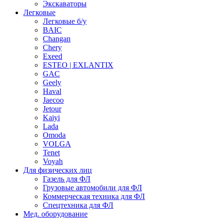
Экскаваторы
Легковые
Легковые б/у
BAIC
Changan
Chery
Exeed
ESTEO | EXLANTIX
GAC
Geely
Haval
Jaecoo
Jetour
Kaiyi
Lada
Omoda
VOLGA
Tenet
Voyah
Для физических лиц
Газель для ФЛ
Грузовые автомобили для ФЛ
Коммерческая техника для ФЛ
Спецтехника для ФЛ
Мед. оборудование