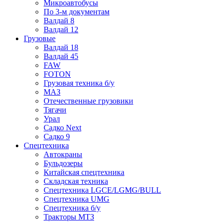
Микроавтобусы
По 3-м документам
Валдай 8
Валдай 12
Грузовые
Валдай 18
Валдай 45
FAW
FOTON
Грузовая техника б/у
МАЗ
Отечественные грузовики
Тягачи
Урал
Садко Next
Садко 9
Спецтехника
Автокраны
Бульдозеры
Китайская спецтехника
Складская техника
Спецтехника LGCE/LGMG/BULL
Спецтехника UMG
Спецтехника б/у
Тракторы МТЗ