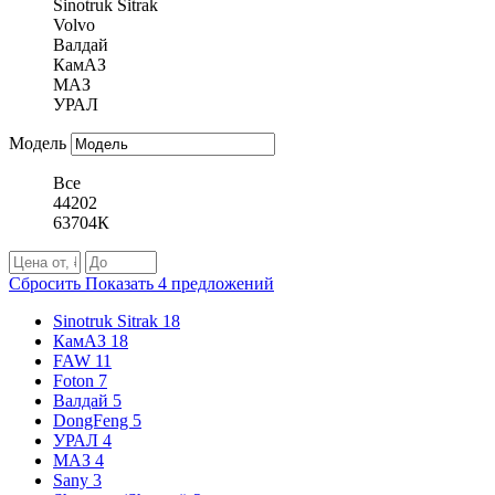
Sinotruk Sitrak
Volvo
Валдай
КамАЗ
МАЗ
УРАЛ
Модель
Все
44202
63704К
Сбросить
Показать
4
предложений
Sinotruk Sitrak
18
КамАЗ
18
FAW
11
Foton
7
Валдай
5
DongFeng
5
УРАЛ
4
МАЗ
4
Sany
3