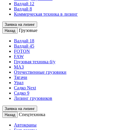
Валдай 12
Валдай 8
Коммерческая техника в лизинг
Заявка на лизинг
Грузовые
Назад
Валдай 18
Валдай 45
FOTON
FAW
Грузовая техника б/у
МАЗ
Отечественные грузовики
Тягачи
Урал
Садко Next
Садко 9
Лизинг грузовиков
Заявка на лизинг
Спецтехника
Назад
Автокраны