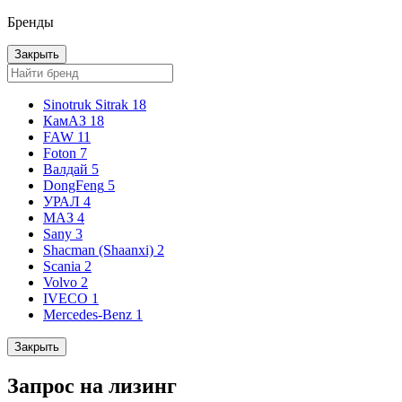
Бренды
Закрыть
Sinotruk Sitrak
18
КамАЗ
18
FAW
11
Foton
7
Валдай
5
DongFeng
5
УРАЛ
4
МАЗ
4
Sany
3
Shacman (Shaanxi)
2
Scania
2
Volvo
2
IVECO
1
Mercedes-Benz
1
Закрыть
Запрос на лизинг