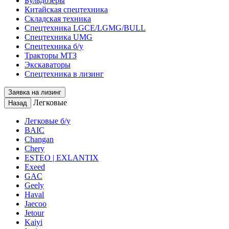
Бульдозеры
Китайская спецтехника
Складская техника
Спецтехника LGCE/LGMG/BULL
Спецтехника UMG
Спецтехника б/у
Тракторы МТЗ
Экскаваторы
Спецтехника в лизинг
Заявка на лизинг
Легковые
Назад
Легковые б/у
BAIC
Changan
Chery
ESTEO | EXLANTIX
Exeed
GAC
Geely
Haval
Jaecoo
Jetour
Kaiyi