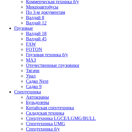
Коммерческая техника б/у
Микроавтобусы
По 3-м документам
Валдай 8
Валдай 12
Грузовые
Валдай 18
Валдай 45
FAW
FOTON
Грузовая техника б/у
МАЗ
Отечественные грузовики
Тягачи
Урал
Садко Next
Садко 9
Спецтехника
Автокраны
Бульдозеры
Китайская спецтехника
Складская техника
Спецтехника LGCE/LGMG/BULL
Спецтехника UMG
Спецтехника б/у