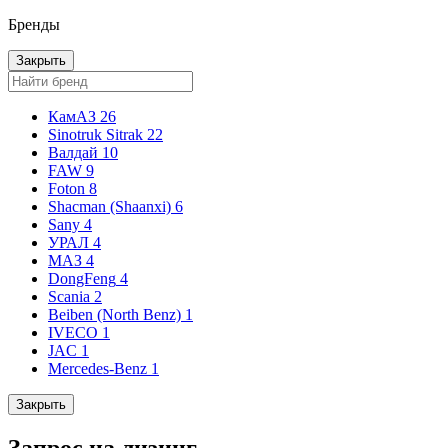
Бренды
Закрыть
КамАЗ
26
Sinotruk Sitrak
22
Валдай
10
FAW
9
Foton
8
Shacman (Shaanxi)
6
Sany
4
УРАЛ
4
МАЗ
4
DongFeng
4
Scania
2
Beiben (North Benz)
1
IVECO
1
JAC
1
Mercedes-Benz
1
Закрыть
Запрос на лизинг