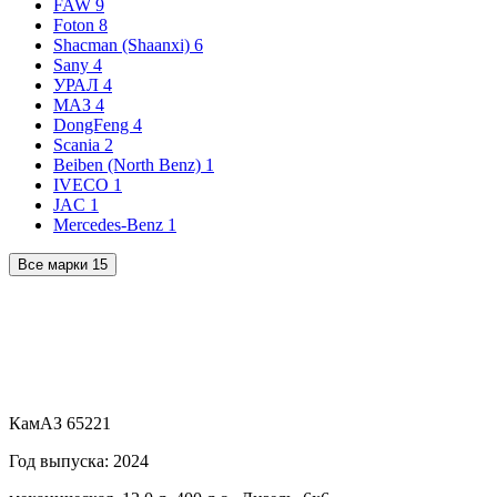
FAW
9
Foton
8
Shacman (Shaanxi)
6
Sany
4
УРАЛ
4
МАЗ
4
DongFeng
4
Scania
2
Beiben (North Benz)
1
IVECO
1
JAC
1
Mercedes-Benz
1
Все марки
15
КамАЗ 65221
Год выпуска: 2024