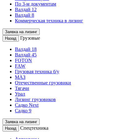
По 3-м документам
Валдай 12
Валдай 8
Коммерческая техника в лизинг
Заявка на лизинг
Грузовые
Назад
Валдай 18
Валдай 45
FOTON
FAW
Грузовая техника б/у
МАЗ
Отечественные грузовики
Тягачи
Урал
Лизинг грузовиков
Садко Next
Садко 9
Заявка на лизинг
Спецтехника
Назад