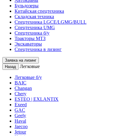
Автокраны
Бульдозеры
Китайская спецтехника
Складская техника
Спецтехника LGCE/LGMG/BULL
Спецтехника UMG
Спецтехника б/у
Тракторы МТЗ
Экскаваторы
Спецтехника в лизинг
Заявка на лизинг
Легковые
Назад
Легковые б/у
BAIC
Changan
Chery
ESTEO | EXLANTIX
Exeed
GAC
Geely
Haval
Jaecoo
Jetour