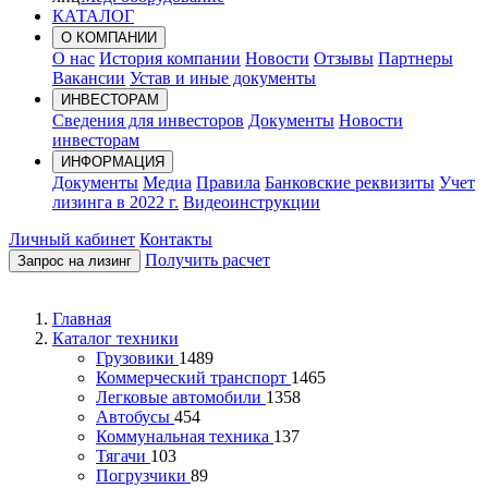
КАТАЛОГ
О КОМПАНИИ
О нас
История компании
Новости
Отзывы
Партнеры
Вакансии
Устав и иные документы
ИНВЕСТОРАМ
Сведения для инвесторов
Документы
Новости
инвесторам
ИНФОРМАЦИЯ
Документы
Медиа
Правила
Банковские реквизиты
Учет
лизинга в 2022 г.
Видеоинструкции
Личный кабинет
Контакты
Получить расчет
Запрос на лизинг
Главная
Каталог техники
Грузовики
1489
Коммерческий транспорт
1465
Легковые автомобили
1358
Автобусы
454
Коммунальная техника
137
Тягачи
103
Погрузчики
89