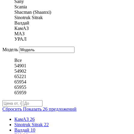
Sany
Scania
Shacman (Shaanxi)
Sinotruk Sitrak
Валдай
КамАЗ
МАЗ
УРАЛ
Модель
Все
54901
54902
65221
65954
65955
65959
Сбросить
Показать
26
предложений
КамАЗ
26
Sinotruk Sitrak
22
Валдай
10