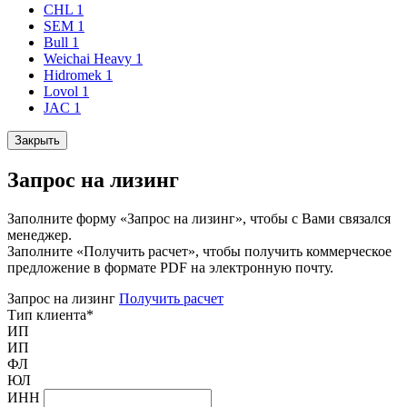
CHL
1
SEM
1
Bull
1
Weichai Heavy
1
Hidromek
1
Lovol
1
JAC
1
Закрыть
Запрос на лизинг
Заполните форму «Запрос на лизинг», чтобы с Вами связался
менеджер.
Заполните «Получить расчет», чтобы получить коммерческое
предложение в формате PDF на электронную почту.
Запрос на лизинг
Получить расчет
Тип клиента
*
ИП
ИП
ФЛ
ЮЛ
ИНН