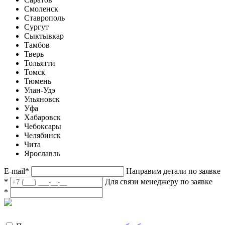
Смоленск
Ставрополь
Сургут
Сыктывкар
Тамбов
Тверь
Тольятти
Томск
Тюмень
Улан-Удэ
Ульяновск
Уфа
Хабаровск
Чебоксары
Челябинск
Чита
Ярославль
E-mail
*
Направим детали по заявке
*
Для связи менеджеру по заявке
*