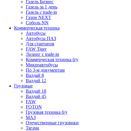
Газель Бизнес
Газель за 1 день
Газель с trade-in
Газон NEXT
Соболь NN
Коммерческая техника
Автобусы
Автобусы ПАЗ
Для стартапов
FAW Tiger
Лизинг с trade-in
Коммерческая техника б/у
Микроавтобусы
По 3-м документам
Валдай 8
Валдай 12
Грузовые
Валдай 18
Валдай 45
FAW
FOTON
Грузовая техника б/у
МАЗ
Отечественные грузовики
Тягачи