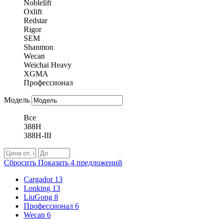
Noblelift
Oxlift
Redstar
Rigor
SEM
Shanmon
Wecan
Weichai Heavy
XGMA
Профессионал
Модель
Все
388H
388H-III
Сбросить
Показать
4
предложений
Cargador
13
Lonking
13
LiuGong
8
Профессионал
6
Wecan
6