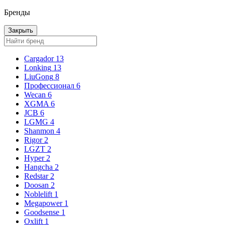
Бренды
Закрыть
Cargador
13
Lonking
13
LiuGong
8
Профессионал
6
Wecan
6
XGMA
6
JCB
6
LGMG
4
Shanmon
4
Rigor
2
LGZT
2
Hyper
2
Hangcha
2
Redstar
2
Doosan
2
Noblelift
1
Megapower
1
Goodsense
1
Oxlift
1