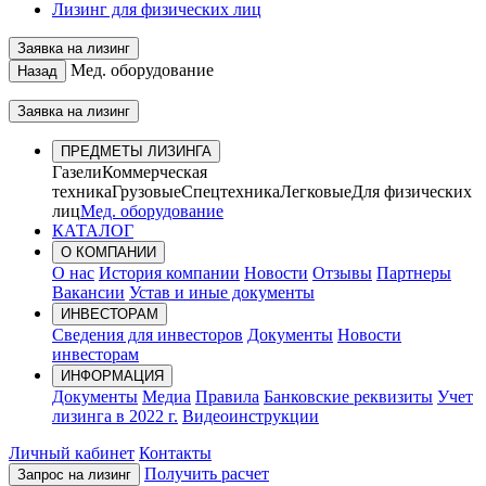
Лизинг для физических лиц
Заявка на лизинг
Мед. оборудование
Назад
Заявка на лизинг
ПРЕДМЕТЫ ЛИЗИНГА
Газели
Коммерческая
техника
Грузовые
Спецтехника
Легковые
Для физических
лиц
Мед. оборудование
КАТАЛОГ
О КОМПАНИИ
О нас
История компании
Новости
Отзывы
Партнеры
Вакансии
Устав и иные документы
ИНВЕСТОРАМ
Сведения для инвесторов
Документы
Новости
инвесторам
ИНФОРМАЦИЯ
Документы
Медиа
Правила
Банковские реквизиты
Учет
лизинга в 2022 г.
Видеоинструкции
Личный кабинет
Контакты
Получить расчет
Запрос на лизинг