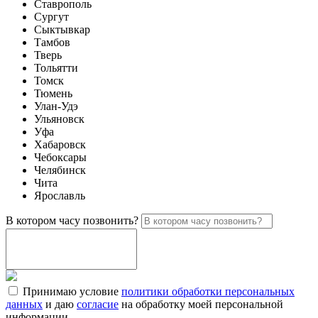
Ставрополь
Сургут
Сыктывкар
Тамбов
Тверь
Тольятти
Томск
Тюмень
Улан-Удэ
Ульяновск
Уфа
Хабаровск
Чебоксары
Челябинск
Чита
Ярославль
В котором часу позвонить?
Принимаю условие
политики обработки персональных
данных
и даю
согласие
на обработку моей персональной
информации