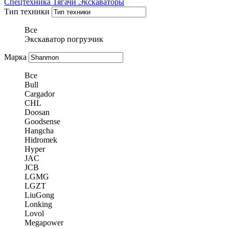
Спецтехника
Тягачи
Экскаваторы
Тип техники
Все
Экскаватор погрузчик
Марка
Все
Bull
Cargador
CHL
Doosan
Goodsense
Hangcha
Hidromek
Hyper
JAC
JCB
LGMG
LGZT
LiuGong
Lonking
Lovol
Megapower