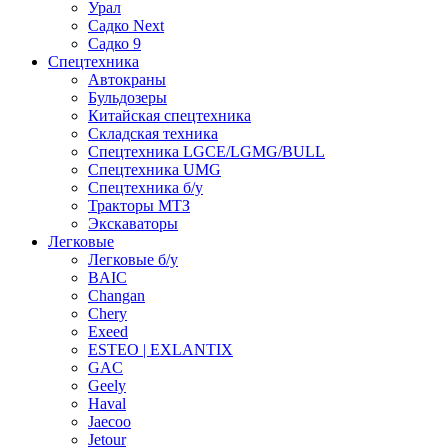
Урал
Садко Next
Садко 9
Спецтехника
Автокраны
Бульдозеры
Китайская спецтехника
Складская техника
Спецтехника LGCE/LGMG/BULL
Спецтехника UMG
Спецтехника б/у
Тракторы МТЗ
Экскаваторы
Легковые
Легковые б/у
BAIC
Changan
Chery
Exeed
ESTEO | EXLANTIX
GAC
Geely
Haval
Jaecoo
Jetour