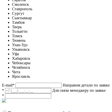
Смоленск
Ставрополь
Сургут
Сыктывкар
Тамбов
Тверь
Тольятти
Томск
Тюмень
Улан-Удэ
Ульяновск
Уфа
Хабаровск
Чебоксары
Челябинск
Чита
Ярославль
E-mail
*
Направим детали по заявке
*
Для связи менеджеру по заявке
*