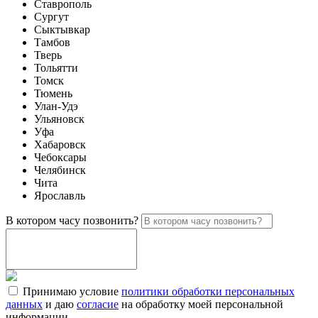
Ставрополь
Сургут
Сыктывкар
Тамбов
Тверь
Тольятти
Томск
Тюмень
Улан-Удэ
Ульяновск
Уфа
Хабаровск
Чебоксары
Челябинск
Чита
Ярославль
В котором часу позвонить?
Принимаю условие
политики обработки персональных
данных
и даю
согласие
на обработку моей персональной
информации