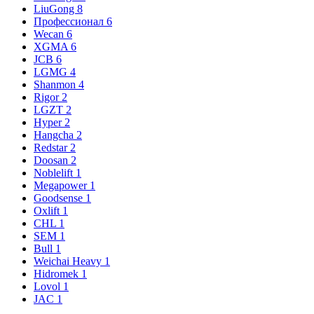
LiuGong
8
Профессионал
6
Wecan
6
XGMA
6
JCB
6
LGMG
4
Shanmon
4
Rigor
2
LGZT
2
Hyper
2
Hangcha
2
Redstar
2
Doosan
2
Noblelift
1
Megapower
1
Goodsense
1
Oxlift
1
CHL
1
SEM
1
Bull
1
Weichai Heavy
1
Hidromek
1
Lovol
1
JAC
1