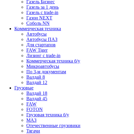
Газель Бизнес
Газель за 1 день
Газель с trade-in
Газон NEXT
Соболь NN
Коммерческая техника
Автобусы
Автобусы ПАЗ
Для стартапов
FAW Tiger
Лизинг с trade-in
Коммерческая техника б/у
Микроавтобусы
По 3-м документам
Валдай 8
Валдай 12
Грузовые
Валдай 18
Валдай 45
FAW
FOTON
Грузовая техника б/у
МАЗ
Отечественные грузовики
Тягачи