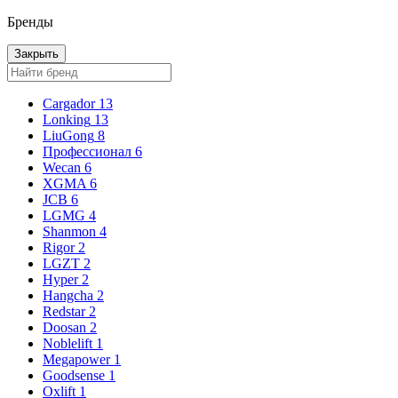
Бренды
Закрыть
Cargador
13
Lonking
13
LiuGong
8
Профессионал
6
Wecan
6
XGMA
6
JCB
6
LGMG
4
Shanmon
4
Rigor
2
LGZT
2
Hyper
2
Hangcha
2
Redstar
2
Doosan
2
Noblelift
1
Megapower
1
Goodsense
1
Oxlift
1