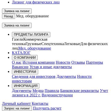
Лизинг для физических лиц
Заявка на лизинг
Мед. оборудование
Назад
Заявка на лизинг
ПРЕДМЕТЫ ЛИЗИНГА
Газели
Коммерческая
техника
Грузовые
Спецтехника
Легковые
Для физических
лиц
Мед. оборудование
КАТАЛОГ
О КОМПАНИИ
О нас
История компании
Новости
Отзывы
Партнеры
Вакансии
Устав и иные документы
ИНВЕСТОРАМ
Сведения для инвесторов
Документы
Новости
инвесторам
ИНФОРМАЦИЯ
Документы
Медиа
Правила
Банковские реквизиты
Учет
лизинга в 2022 г.
Видеоинструкции
Личный кабинет
Контакты
Получить расчет
Запрос на лизинг