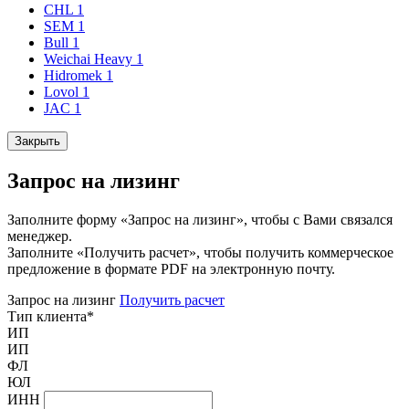
CHL
1
SEM
1
Bull
1
Weichai Heavy
1
Hidromek
1
Lovol
1
JAC
1
Закрыть
Запрос на лизинг
Заполните форму «Запрос на лизинг», чтобы с Вами связался
менеджер.
Заполните «Получить расчет», чтобы получить коммерческое
предложение в формате PDF на электронную почту.
Запрос на лизинг
Получить расчет
Тип клиента
*
ИП
ИП
ФЛ
ЮЛ
ИНН