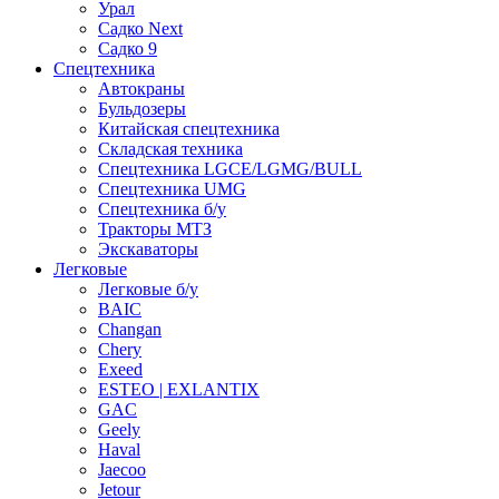
Урал
Садко Next
Садко 9
Спецтехника
Автокраны
Бульдозеры
Китайская спецтехника
Складская техника
Спецтехника LGCE/LGMG/BULL
Спецтехника UMG
Спецтехника б/у
Тракторы МТЗ
Экскаваторы
Легковые
Легковые б/у
BAIC
Changan
Chery
Exeed
ESTEO | EXLANTIX
GAC
Geely
Haval
Jaecoo
Jetour