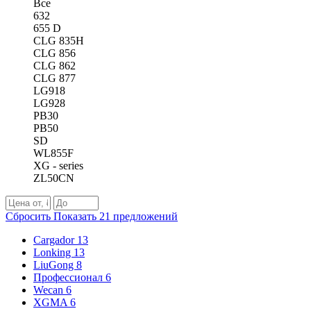
Все
632
655 D
CLG 835H
CLG 856
CLG 862
CLG 877
LG918
LG928
PB30
PB50
SD
WL855F
XG - series
ZL50CN
Сбросить
Показать
21
предложений
Cargador
13
Lonking
13
LiuGong
8
Профессионал
6
Wecan
6
XGMA
6