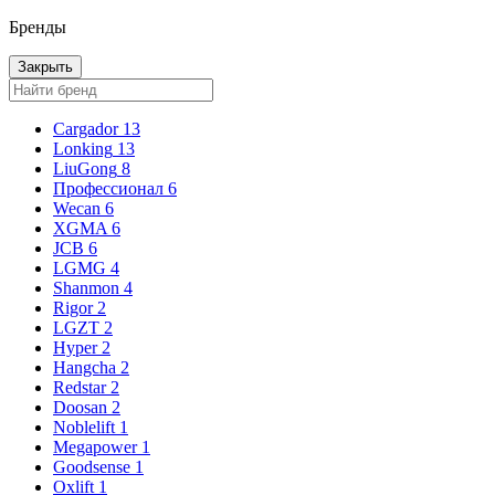
Бренды
Закрыть
Cargador
13
Lonking
13
LiuGong
8
Профессионал
6
Wecan
6
XGMA
6
JCB
6
LGMG
4
Shanmon
4
Rigor
2
LGZT
2
Hyper
2
Hangcha
2
Redstar
2
Doosan
2
Noblelift
1
Megapower
1
Goodsense
1
Oxlift
1