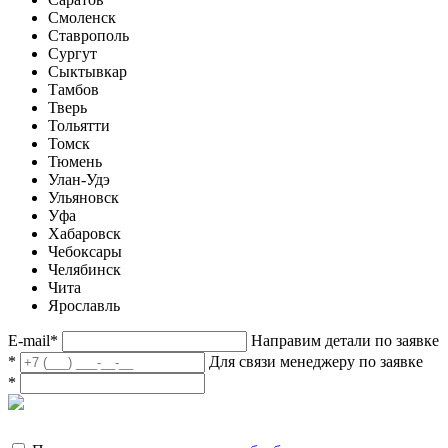
Смоленск
Ставрополь
Сургут
Сыктывкар
Тамбов
Тверь
Тольятти
Томск
Тюмень
Улан-Удэ
Ульяновск
Уфа
Хабаровск
Чебоксары
Челябинск
Чита
Ярославль
E-mail
*
Направим детали по заявке
*
Для связи менеджеру по заявке
*