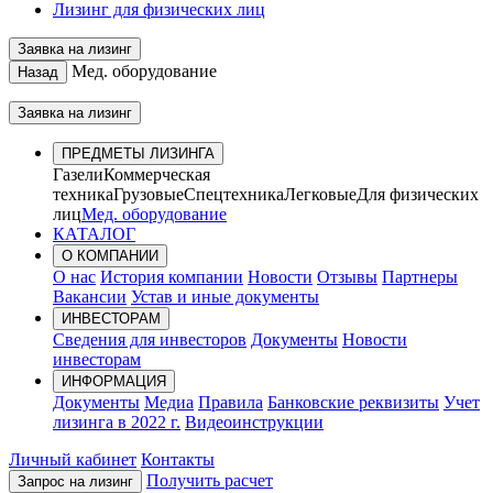
Лизинг для физических лиц
Заявка на лизинг
Мед. оборудование
Назад
Заявка на лизинг
ПРЕДМЕТЫ ЛИЗИНГА
Газели
Коммерческая
техника
Грузовые
Спецтехника
Легковые
Для физических
лиц
Мед. оборудование
КАТАЛОГ
О КОМПАНИИ
О нас
История компании
Новости
Отзывы
Партнеры
Вакансии
Устав и иные документы
ИНВЕСТОРАМ
Сведения для инвесторов
Документы
Новости
инвесторам
ИНФОРМАЦИЯ
Документы
Медиа
Правила
Банковские реквизиты
Учет
лизинга в 2022 г.
Видеоинструкции
Личный кабинет
Контакты
Получить расчет
Запрос на лизинг