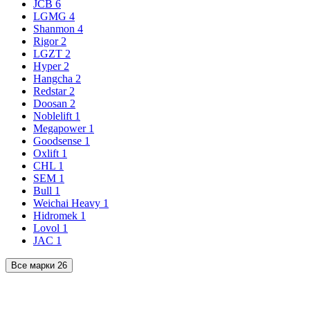
JCB
6
LGMG
4
Shanmon
4
Rigor
2
LGZT
2
Hyper
2
Hangcha
2
Redstar
2
Doosan
2
Noblelift
1
Megapower
1
Goodsense
1
Oxlift
1
CHL
1
SEM
1
Bull
1
Weichai Heavy
1
Hidromek
1
Lovol
1
JAC
1
Все марки
26