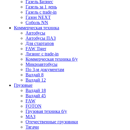
Газель Бизнес
Газель за 1 день
Газель с trade-in
Газон NEXT
Соболь NN
Коммерческая техника
Автобусы
Автобусы ПАЗ
Для стартапов
FAW Tiger
Лизинг с trade-in
Коммерческая техника б/у
Микроавтобусы
По 3-м документам
Валдай 8
Валдай 12
Грузовые
Валдай 18
Валдай 45
FAW
FOTON
Грузовая техника б/у
МАЗ
Отечественные грузовики
Тягачи