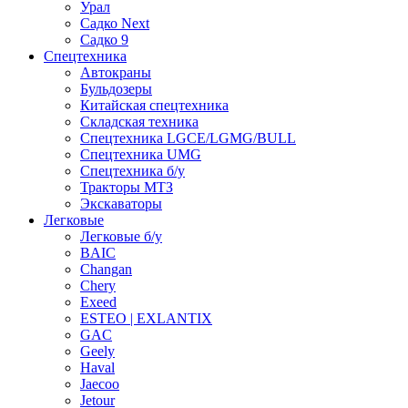
Урал
Садко Next
Садко 9
Спецтехника
Автокраны
Бульдозеры
Китайская спецтехника
Складская техника
Спецтехника LGCE/LGMG/BULL
Спецтехника UMG
Спецтехника б/у
Тракторы МТЗ
Экскаваторы
Легковые
Легковые б/у
BAIC
Changan
Chery
Exeed
ESTEO | EXLANTIX
GAC
Geely
Haval
Jaecoo
Jetour