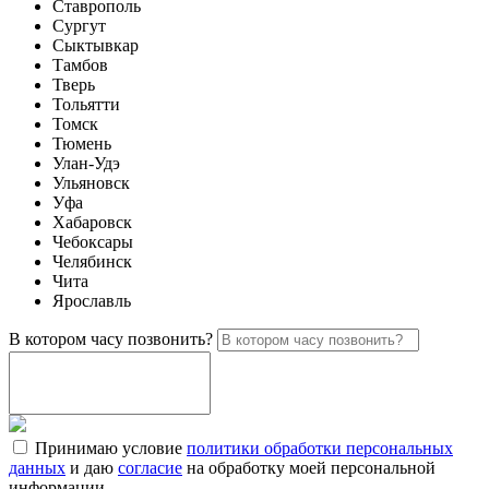
Ставрополь
Сургут
Сыктывкар
Тамбов
Тверь
Тольятти
Томск
Тюмень
Улан-Удэ
Ульяновск
Уфа
Хабаровск
Чебоксары
Челябинск
Чита
Ярославль
В котором часу позвонить?
Принимаю условие
политики обработки персональных
данных
и даю
согласие
на обработку моей персональной
информации