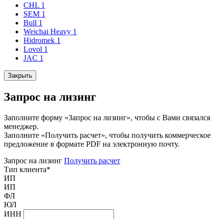
CHL
1
SEM
1
Bull
1
Weichai Heavy
1
Hidromek
1
Lovol
1
JAC
1
Закрыть
Запрос на лизинг
Заполните форму «Запрос на лизинг», чтобы с Вами связался
менеджер.
Заполните «Получить расчет», чтобы получить коммерческое
предложение в формате PDF на электронную почту.
Запрос на лизинг
Получить расчет
Тип клиента
*
ИП
ИП
ФЛ
ЮЛ
ИНН