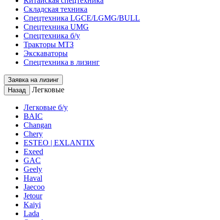
Китайская спецтехника
Складская техника
Спецтехника LGCE/LGMG/BULL
Спецтехника UMG
Спецтехника б/у
Тракторы МТЗ
Экскаваторы
Спецтехника в лизинг
Заявка на лизинг
Легковые
Назад
Легковые б/у
BAIC
Changan
Chery
ESTEO | EXLANTIX
Exeed
GAC
Geely
Haval
Jaecoo
Jetour
Kaiyi
Lada