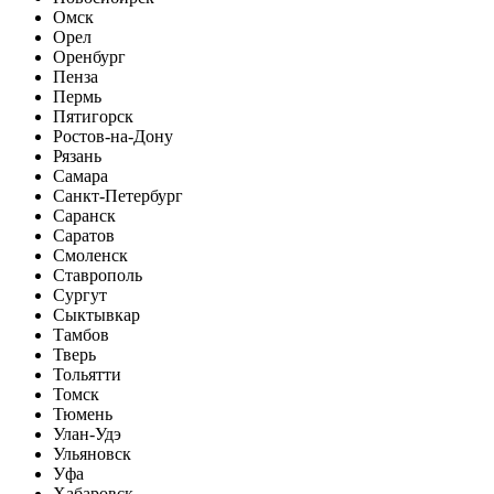
Омск
Орел
Оренбург
Пенза
Пермь
Пятигорск
Ростов-на-Дону
Рязань
Самара
Санкт-Петербург
Саранск
Саратов
Смоленск
Ставрополь
Сургут
Сыктывкар
Тамбов
Тверь
Тольятти
Томск
Тюмень
Улан-Удэ
Ульяновск
Уфа
Хабаровск