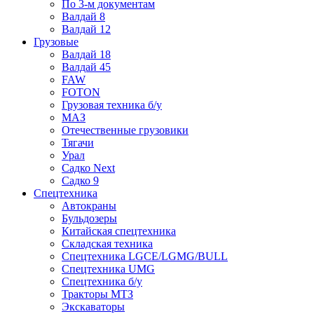
По 3-м документам
Валдай 8
Валдай 12
Грузовые
Валдай 18
Валдай 45
FAW
FOTON
Грузовая техника б/у
МАЗ
Отечественные грузовики
Тягачи
Урал
Садко Next
Садко 9
Спецтехника
Автокраны
Бульдозеры
Китайская спецтехника
Складская техника
Спецтехника LGCE/LGMG/BULL
Спецтехника UMG
Спецтехника б/у
Тракторы МТЗ
Экскаваторы