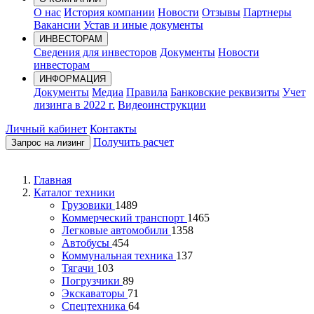
О нас
История компании
Новости
Отзывы
Партнеры
Вакансии
Устав и иные документы
ИНВЕСТОРАМ
Сведения для инвесторов
Документы
Новости
инвесторам
ИНФОРМАЦИЯ
Документы
Медиа
Правила
Банковские реквизиты
Учет
лизинга в 2022 г.
Видеоинструкции
Личный кабинет
Контакты
Получить расчет
Запрос на лизинг
Главная
Каталог техники
Грузовики
1489
Коммерческий транспорт
1465
Легковые автомобили
1358
Автобусы
454
Коммунальная техника
137
Тягачи
103
Погрузчики
89
Экскаваторы
71
Спецтехника
64