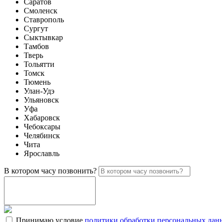
Саратов
Смоленск
Ставрополь
Сургут
Сыктывкар
Тамбов
Тверь
Тольятти
Томск
Тюмень
Улан-Удэ
Ульяновск
Уфа
Хабаровск
Чебоксары
Челябинск
Чита
Ярославль
В котором часу позвонить?
Принимаю условие
политики обработки персональных дан