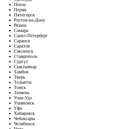
Пенза
Пермь
Пятигорск
Ростов-на-Дону
Рязань
Самара
Санкт-Петербург
Саранск
Саратов
Смоленск
Ставрополь
Сургут
Сыктывкар
Тамбов
Тверь
Тольятти
Томск
Тюмень
Улан-Удэ
Ульяновск
Уфа
Хабаровск
Чебоксары
Челябинск
Чита