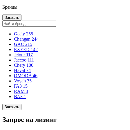
Бренды
Закрыть
Geely
255
Changan
244
GAC
215
EXEED
142
Jetour
117
Jaecoo
111
Chery
100
Haval
74
OMODA
46
Voyah
35
ГАЗ
15
RAM
3
ВАЗ
1
Закрыть
Запрос на лизинг