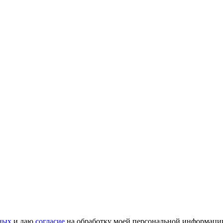
ных
и даю
согласие
на обработку моей персональной информаци