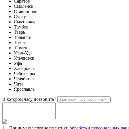
Саратов
Смоленск
Ставрополь
Сургут
Сыктывкар
Тамбов
Тверь
Тольятти
Томск
Тюмень
Улан-Удэ
Ульяновск
Уфа
Хабаровск
Чебоксары
Челябинск
Чита
Ярославль
В котором часу позвонить?
Принимаю условие
политики обработки персональных дан