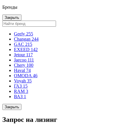
Бренды
Закрыть
Geely
255
Changan
244
GAC
215
EXEED
142
Jetour
117
Jaecoo
111
Chery
100
Haval
74
OMODA
46
Voyah
35
ГАЗ
15
RAM
3
ВАЗ
1
Закрыть
Запрос на лизинг