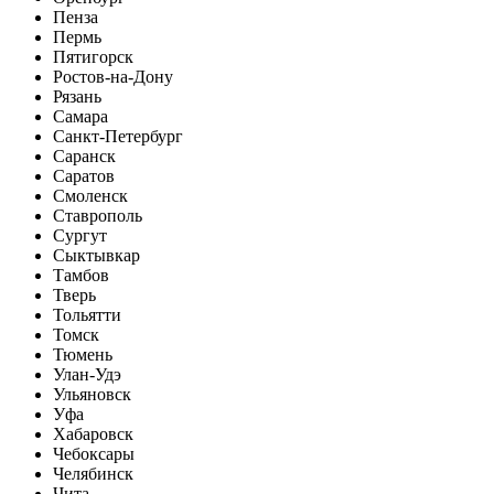
Пенза
Пермь
Пятигорск
Ростов-на-Дону
Рязань
Самара
Санкт-Петербург
Саранск
Саратов
Смоленск
Ставрополь
Сургут
Сыктывкар
Тамбов
Тверь
Тольятти
Томск
Тюмень
Улан-Удэ
Ульяновск
Уфа
Хабаровск
Чебоксары
Челябинск
Чита