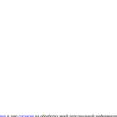
ных
и даю
согласие
на обработку моей персональной информаци