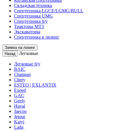
Китайская спецтехника
Складская техника
Спецтехника LGCE/LGMG/BULL
Спецтехника UMG
Спецтехника б/у
Тракторы МТЗ
Экскаваторы
Спецтехника в лизинг
Заявка на лизинг
Легковые
Назад
Легковые б/у
BAIC
Changan
Chery
ESTEO | EXLANTIX
Exeed
GAC
Geely
Haval
Jaecoo
Jetour
Kaiyi
Lada