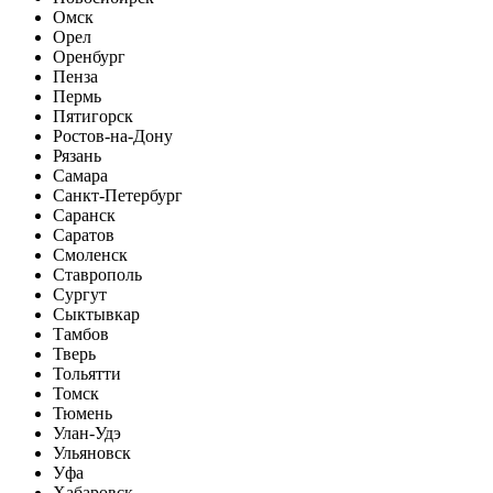
Омск
Орел
Оренбург
Пенза
Пермь
Пятигорск
Ростов-на-Дону
Рязань
Самара
Санкт-Петербург
Саранск
Саратов
Смоленск
Ставрополь
Сургут
Сыктывкар
Тамбов
Тверь
Тольятти
Томск
Тюмень
Улан-Удэ
Ульяновск
Уфа
Хабаровск