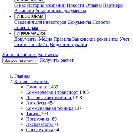
О нас
История компании
Новости
Отзывы
Партнеры
Вакансии
Устав и иные документы
ИНВЕСТОРАМ
Сведения для инвесторов
Документы
Новости
инвесторам
ИНФОРМАЦИЯ
Документы
Медиа
Правила
Банковские реквизиты
Учет
лизинга в 2022 г.
Видеоинструкции
Личный кабинет
Контакты
Получить расчет
Запрос на лизинг
Главная
Каталог техники
Грузовики
1489
Коммерческий транспорт
1465
Легковые автомобили
1358
Автобусы
454
Коммунальная техника
137
Тягачи
103
Погрузчики
89
Экскаваторы
71
Спецтехника
64