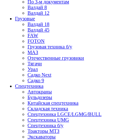
По 3-м документам
Валдай 8
Валдай 12
Грузовые
Валдай 18
Валдай 45
FAW
FOTON
Грузовая техника б/у
МАЗ
Отечественные грузовики
Тягачи
Урал
Садко Next
Садко 9
Спецтехника
Автокраны
Бульдозеры
Китайская спецтехника
Складская техника
Спецтехника LGCE/LGMG/BULL
Спецтехника UMG
Спецтехника б/у
Тракторы МТЗ
Экскаваторы