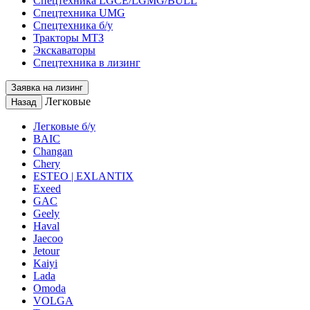
Спецтехника LGCE/LGMG/BULL
Спецтехника UMG
Спецтехника б/у
Тракторы МТЗ
Экскаваторы
Спецтехника в лизинг
Заявка на лизинг
Легковые
Назад
Легковые б/у
BAIC
Changan
Chery
ESTEO | EXLANTIX
Exeed
GAC
Geely
Haval
Jaecoo
Jetour
Kaiyi
Lada
Omoda
VOLGA