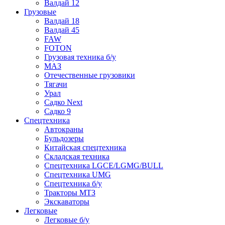
Валдай 12
Грузовые
Валдай 18
Валдай 45
FAW
FOTON
Грузовая техника б/у
МАЗ
Отечественные грузовики
Тягачи
Урал
Садко Next
Садко 9
Спецтехника
Автокраны
Бульдозеры
Китайская спецтехника
Складская техника
Спецтехника LGCE/LGMG/BULL
Спецтехника UMG
Спецтехника б/у
Тракторы МТЗ
Экскаваторы
Легковые
Легковые б/у