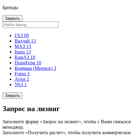
Бренды
Закрыть
ГАЗ
69
Валдай
13
МАЗ
13
Isuzu
13
КамАЗ
10
DongFeng
10
Коммаш (Мценск)
3
Foton
3
Avior
2
УАЗ
1
Закрыть
Запрос на лизинг
Заполните форму «Запрос на лизинг», чтобы с Вами связался
менеджер.
Заполните «Получить расчет», чтобы получить коммерческое