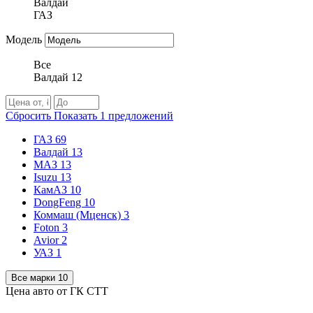
Валдай
ГАЗ
Модель
Все
Валдай 12
Сбросить
Показать
1
предложений
ГАЗ
69
Валдай
13
МАЗ
13
Isuzu
13
КамАЗ
10
DongFeng
10
Коммаш (Мценск)
3
Foton
3
Avior
2
УАЗ
1
Все марки
10
Цена авто от ГК СТТ