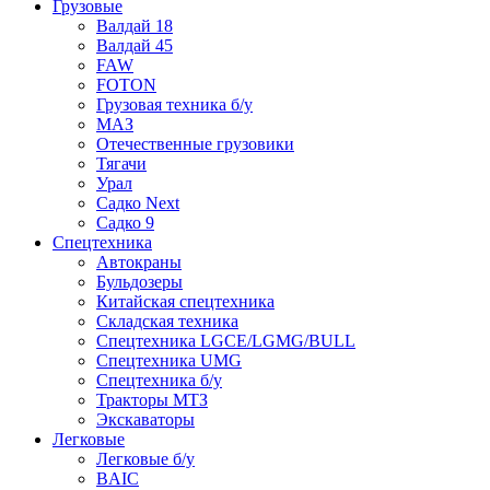
Грузовые
Валдай 18
Валдай 45
FAW
FOTON
Грузовая техника б/у
МАЗ
Отечественные грузовики
Тягачи
Урал
Садко Next
Садко 9
Спецтехника
Автокраны
Бульдозеры
Китайская спецтехника
Складская техника
Спецтехника LGCE/LGMG/BULL
Спецтехника UMG
Спецтехника б/у
Тракторы МТЗ
Экскаваторы
Легковые
Легковые б/у
BAIC