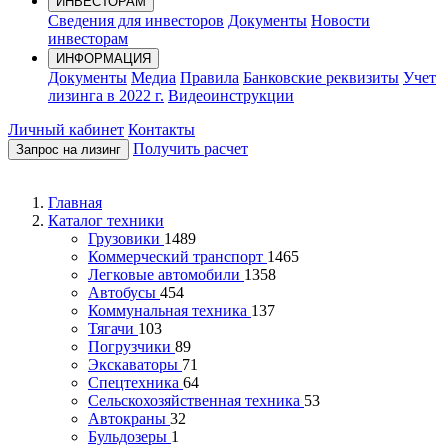
ИНВЕСТОРАМ
Сведения для инвесторов
Документы
Новости
инвесторам
ИНФОРМАЦИЯ
Документы
Медиа
Правила
Банковские реквизиты
Учет
лизинга в 2022 г.
Видеоинструкции
Личный кабинет
Контакты
Получить расчет
Запрос на лизинг
Главная
Каталог техники
Грузовики
1489
Коммерческий транспорт
1465
Легковые автомобили
1358
Автобусы
454
Коммунальная техника
137
Тягачи
103
Погрузчики
89
Экскаваторы
71
Спецтехника
64
Сельскохозяйственная техника
53
Автокраны
32
Бульдозеры
1