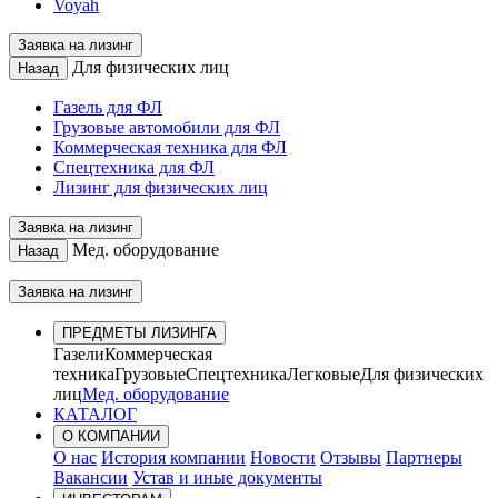
Voyah
Заявка на лизинг
Для физических лиц
Назад
Газель для ФЛ
Грузовые автомобили для ФЛ
Коммерческая техника для ФЛ
Спецтехника для ФЛ
Лизинг для физических лиц
Заявка на лизинг
Мед. оборудование
Назад
Заявка на лизинг
ПРЕДМЕТЫ ЛИЗИНГА
Газели
Коммерческая
техника
Грузовые
Спецтехника
Легковые
Для физических
лиц
Мед. оборудование
КАТАЛОГ
О КОМПАНИИ
О нас
История компании
Новости
Отзывы
Партнеры
Вакансии
Устав и иные документы