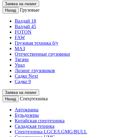
Заявка на лизинг
Грузовые
Назад
Валдай 18
Валдай 45
FOTON
FAW
Грузовая техника б/у
МАЗ
Отечественные грузовики
Тягачи
Урал
Лизинг грузовиков
Садко Next
Садко 9
Заявка на лизинг
Спецтехника
Назад
Автокраны
Бульдозеры
Китайская спецтехника
Складская техника
Спецтехника LGCE/LGMG/BULL