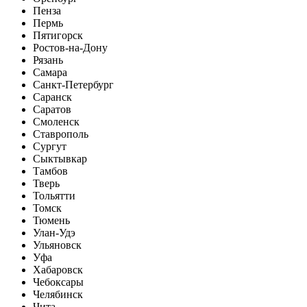
Пенза
Пермь
Пятигорск
Ростов-на-Дону
Рязань
Самара
Санкт-Петербург
Саранск
Саратов
Смоленск
Ставрополь
Сургут
Сыктывкар
Тамбов
Тверь
Тольятти
Томск
Тюмень
Улан-Удэ
Ульяновск
Уфа
Хабаровск
Чебоксары
Челябинск
Чита