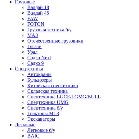
Грузовые
Валдай 18
Валдай 45
FAW
FOTON
Грузовая техника б/у
МАЗ
Отечественные грузовики
Тягачи
Урал
Садко Next
Садко 9
Спецтехника
Автокраны
Бульдозеры
Китайская спецтехника
Складская техника
Спецтехника LGCE/LGMG/BULL
Спецтехника UMG
Спецтехника б/у
Тракторы МТЗ
Экскаваторы
Легковые
Легковые б/у
BAIC