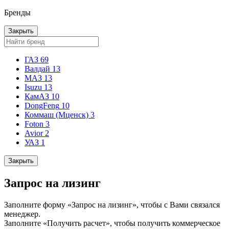
Бренды
Закрыть
ГАЗ
69
Валдай
13
МАЗ
13
Isuzu
13
КамАЗ
10
DongFeng
10
Коммаш (Мценск)
3
Foton
3
Avior
2
УАЗ
1
Закрыть
Запрос на лизинг
Заполните форму «Запрос на лизинг», чтобы с Вами связался
менеджер.
Заполните «Получить расчет», чтобы получить коммерческое