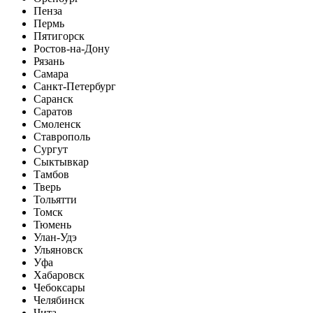
Пенза
Пермь
Пятигорск
Ростов-на-Дону
Рязань
Самара
Санкт-Петербург
Саранск
Саратов
Смоленск
Ставрополь
Сургут
Сыктывкар
Тамбов
Тверь
Тольятти
Томск
Тюмень
Улан-Удэ
Ульяновск
Уфа
Хабаровск
Чебоксары
Челябинск
Чита