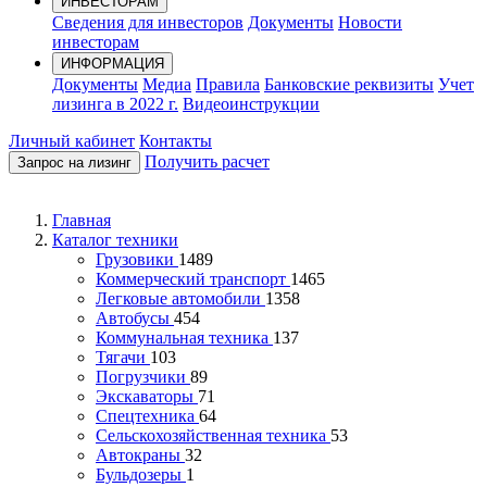
ИНВЕСТОРАМ
Сведения для инвесторов
Документы
Новости
инвесторам
ИНФОРМАЦИЯ
Документы
Медиа
Правила
Банковские реквизиты
Учет
лизинга в 2022 г.
Видеоинструкции
Личный кабинет
Контакты
Получить расчет
Запрос на лизинг
Главная
Каталог техники
Грузовики
1489
Коммерческий транспорт
1465
Легковые автомобили
1358
Автобусы
454
Коммунальная техника
137
Тягачи
103
Погрузчики
89
Экскаваторы
71
Спецтехника
64
Сельскохозяйственная техника
53
Автокраны
32
Бульдозеры
1