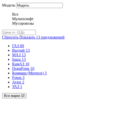
Модель
Все
Мультилифт
Мусоровозы
Сбросить
Показать
13
предложений
ГАЗ
69
Валдай
13
МАЗ
13
Isuzu
13
КамАЗ
10
DongFeng
10
Коммаш (Мценск)
3
Foton
3
Avior
2
УАЗ
1
Все марки
10