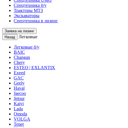
Спецтехника UMG
Спецтехника б/у
Тракторы МТЗ
Экскаваторы
Спецтехника в лизинг
Заявка на лизинг
Легковые
Назад
Легковые б/у
BAIC
Changan
Chery
ESTEO | EXLANTIX
Exeed
GAC
Geely
Haval
Jaecoo
Jetour
Kaiyi
Lada
Omoda
VOLGA
Tenet