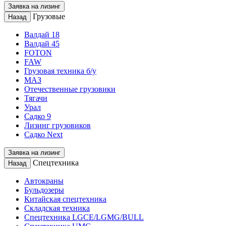
Заявка на лизинг
Грузовые
Назад
Валдай 18
Валдай 45
FOTON
FAW
Грузовая техника б/у
МАЗ
Отечественные грузовики
Тягачи
Урал
Садко 9
Лизинг грузовиков
Садко Next
Заявка на лизинг
Спецтехника
Назад
Автокраны
Бульдозеры
Китайская спецтехника
Складская техника
Спецтехника LGCE/LGMG/BULL