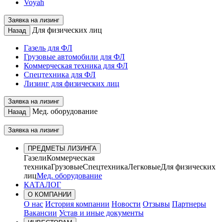
Voyah
Заявка на лизинг
Для физических лиц
Назад
Газель для ФЛ
Грузовые автомобили для ФЛ
Коммерческая техника для ФЛ
Спецтехника для ФЛ
Лизинг для физических лиц
Заявка на лизинг
Мед. оборудование
Назад
Заявка на лизинг
ПРЕДМЕТЫ ЛИЗИНГА
Газели
Коммерческая
техника
Грузовые
Спецтехника
Легковые
Для физических
лиц
Мед. оборудование
КАТАЛОГ
О КОМПАНИИ
О нас
История компании
Новости
Отзывы
Партнеры
Вакансии
Устав и иные документы