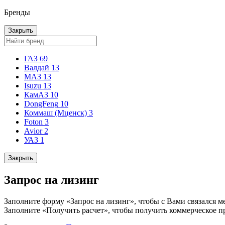
Бренды
Закрыть
ГАЗ
69
Валдай
13
МАЗ
13
Isuzu
13
КамАЗ
10
DongFeng
10
Коммаш (Мценск)
3
Foton
3
Avior
2
УАЗ
1
Закрыть
Запрос на лизинг
Заполните форму «Запрос на лизинг», чтобы с Вами связался м
Заполните «Получить расчет», чтобы получить коммерческое п