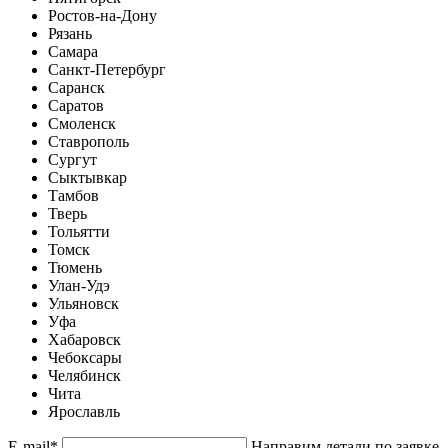
Ростов-на-Дону
Рязань
Самара
Санкт-Петербург
Саранск
Саратов
Смоленск
Ставрополь
Сургут
Сыктывкар
Тамбов
Тверь
Тольятти
Томск
Тюмень
Улан-Удэ
Ульяновск
Уфа
Хабаровск
Чебоксары
Челябинск
Чита
Ярославль
E-mail
*
Направим детали по заявке