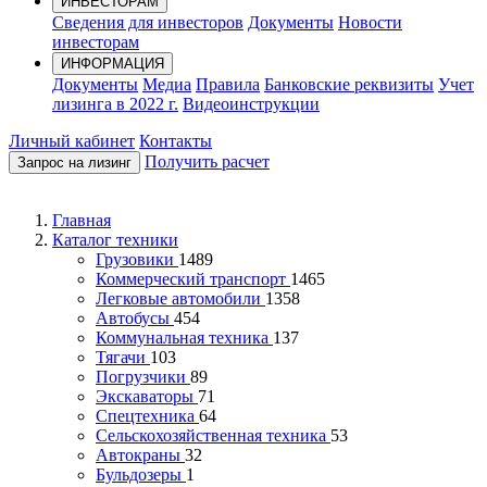
ИНВЕСТОРАМ
Сведения для инвесторов
Документы
Новости
инвесторам
ИНФОРМАЦИЯ
Документы
Медиа
Правила
Банковские реквизиты
Учет
лизинга в 2022 г.
Видеоинструкции
Личный кабинет
Контакты
Получить расчет
Запрос на лизинг
Главная
Каталог техники
Грузовики
1489
Коммерческий транспорт
1465
Легковые автомобили
1358
Автобусы
454
Коммунальная техника
137
Тягачи
103
Погрузчики
89
Экскаваторы
71
Спецтехника
64
Сельскохозяйственная техника
53
Автокраны
32
Бульдозеры
1