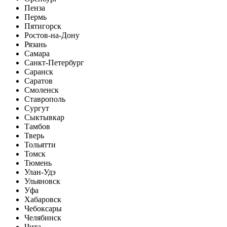
Пенза
Пермь
Пятигорск
Ростов-на-Дону
Рязань
Самара
Санкт-Петербург
Саранск
Саратов
Смоленск
Ставрополь
Сургут
Сыктывкар
Тамбов
Тверь
Тольятти
Томск
Тюмень
Улан-Удэ
Ульяновск
Уфа
Хабаровск
Чебоксары
Челябинск
Чита