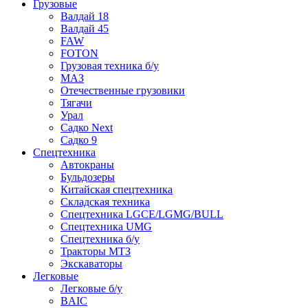
Грузовые
Валдай 18
Валдай 45
FAW
FOTON
Грузовая техника б/у
МАЗ
Отечественные грузовики
Тягачи
Урал
Садко Next
Садко 9
Спецтехника
Автокраны
Бульдозеры
Китайская спецтехника
Складская техника
Спецтехника LGCE/LGMG/BULL
Спецтехника UMG
Спецтехника б/у
Тракторы МТЗ
Экскаваторы
Легковые
Легковые б/у
BAIC