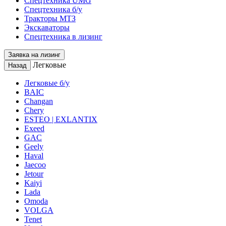
Спецтехника UMG
Спецтехника б/у
Тракторы МТЗ
Экскаваторы
Спецтехника в лизинг
Заявка на лизинг
Легковые
Назад
Легковые б/у
BAIC
Changan
Chery
ESTEO | EXLANTIX
Exeed
GAC
Geely
Haval
Jaecoo
Jetour
Kaiyi
Lada
Omoda
VOLGA
Tenet