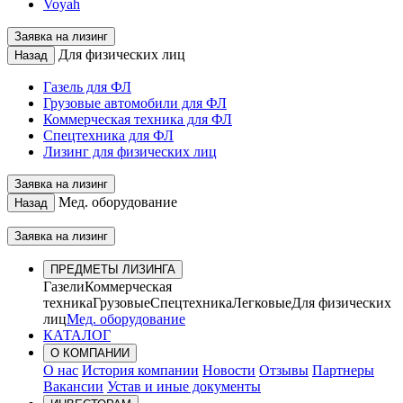
Voyah
Заявка на лизинг
Для физических лиц
Назад
Газель для ФЛ
Грузовые автомобили для ФЛ
Коммерческая техника для ФЛ
Спецтехника для ФЛ
Лизинг для физических лиц
Заявка на лизинг
Мед. оборудование
Назад
Заявка на лизинг
ПРЕДМЕТЫ ЛИЗИНГА
Газели
Коммерческая
техника
Грузовые
Спецтехника
Легковые
Для физических
лиц
Мед. оборудование
КАТАЛОГ
О КОМПАНИИ
О нас
История компании
Новости
Отзывы
Партнеры
Вакансии
Устав и иные документы