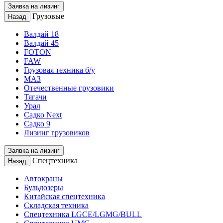
Заявка на лизинг
Грузовые
Назад
Валдай 18
Валдай 45
FOTON
FAW
Грузовая техника б/у
МАЗ
Отечественные грузовики
Тягачи
Урал
Садко Next
Садко 9
Лизинг грузовиков
Заявка на лизинг
Спецтехника
Назад
Автокраны
Бульдозеры
Китайская спецтехника
Складская техника
Спецтехника LGCE/LGMG/BULL