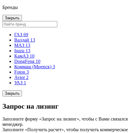
Бренды
Закрыть
ГАЗ
69
Валдай
13
МАЗ
13
Isuzu
13
КамАЗ
10
DongFeng
10
Коммаш (Мценск)
3
Foton
3
Avior
2
УАЗ
1
Закрыть
Запрос на лизинг
Заполните форму «Запрос на лизинг», чтобы с Вами связался
менеджер.
Заполните «Получить расчет», чтобы получить коммерческое