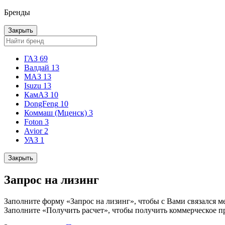
Бренды
Закрыть
ГАЗ
69
Валдай
13
МАЗ
13
Isuzu
13
КамАЗ
10
DongFeng
10
Коммаш (Мценск)
3
Foton
3
Avior
2
УАЗ
1
Закрыть
Запрос на лизинг
Заполните форму «Запрос на лизинг», чтобы с Вами связался м
Заполните «Получить расчет», чтобы получить коммерческое п