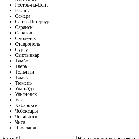
Ростов-на-Дону
Рязань
Самара
Санкт-Петербург
Саранск
Саратов
Смоленск
Ставрополь
Сургут
Сыктывкар
Тамбов
Тверь
Тольятти
Томск
Тюмень
Улан-Удэ
Ульяновск
Уфа
Хабаровск
Чебоксары
Челябинск
Чита
Ярославль
E-mail
*
Направим детали по заявке