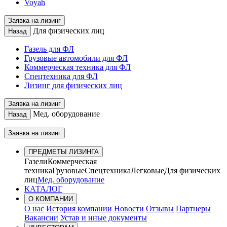
Voyah
Заявка на лизинг
Для физических лиц
Назад
Газель для ФЛ
Грузовые автомобили для ФЛ
Коммерческая техника для ФЛ
Спецтехника для ФЛ
Лизинг для физических лиц
Заявка на лизинг
Мед. оборудование
Назад
Заявка на лизинг
ПРЕДМЕТЫ ЛИЗИНГА
Газели
Коммерческая
техника
Грузовые
Спецтехника
Легковые
Для физических
лиц
Мед. оборудование
КАТАЛОГ
О КОМПАНИИ
О нас
История компании
Новости
Отзывы
Партнеры
Вакансии
Устав и иные документы