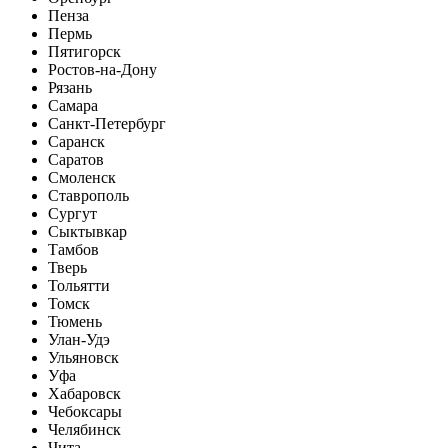
Пенза
Пермь
Пятигорск
Ростов-на-Дону
Рязань
Самара
Санкт-Петербург
Саранск
Саратов
Смоленск
Ставрополь
Сургут
Сыктывкар
Тамбов
Тверь
Тольятти
Томск
Тюмень
Улан-Удэ
Ульяновск
Уфа
Хабаровск
Чебоксары
Челябинск
Чита