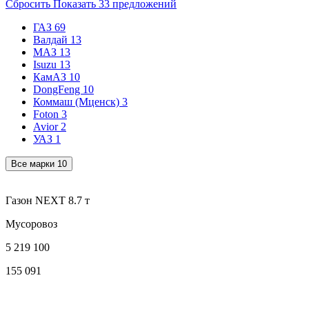
Сбросить
Показать
33
предложений
ГАЗ
69
Валдай
13
МАЗ
13
Isuzu
13
КамАЗ
10
DongFeng
10
Коммаш (Мценск)
3
Foton
3
Avior
2
УАЗ
1
Все марки
10
Газон NEXT 8.7 т
Мусоровоз
5 219 100
155 091