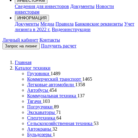
ИНВЕСТОРАМ
Сведения для инвесторов
Документы
Новости
инвесторам
ИНФОРМАЦИЯ
Документы
Медиа
Правила
Банковские реквизиты
Учет
лизинга в 2022 г.
Видеоинструкции
Личный кабинет
Контакты
Получить расчет
Запрос на лизинг
Главная
Каталог техники
Грузовики
1489
Коммерческий транспорт
1465
Легковые автомобили
1358
Автобусы
454
Коммунальная техника
137
Тягачи
103
Погрузчики
89
Экскаваторы
71
Спецтехника
64
Сельскохозяйственная техника
53
Автокраны
32
Бульдозеры
1