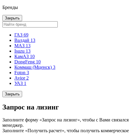
Бренды
Закрыть
ГАЗ
69
Валдай
13
МАЗ
13
Isuzu
13
КамАЗ
10
DongFeng
10
Коммаш (Мценск)
3
Foton
3
Avior
2
УАЗ
1
Закрыть
Запрос на лизинг
Заполните форму «Запрос на лизинг», чтобы с Вами связался
менеджер.
Заполните «Получить расчет», чтобы получить коммерческое