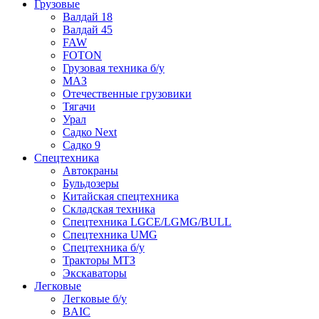
Грузовые
Валдай 18
Валдай 45
FAW
FOTON
Грузовая техника б/у
МАЗ
Отечественные грузовики
Тягачи
Урал
Садко Next
Садко 9
Спецтехника
Автокраны
Бульдозеры
Китайская спецтехника
Складская техника
Спецтехника LGCE/LGMG/BULL
Спецтехника UMG
Спецтехника б/у
Тракторы МТЗ
Экскаваторы
Легковые
Легковые б/у
BAIC