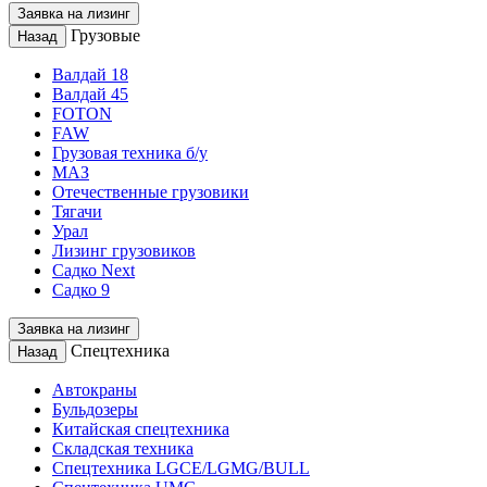
Заявка на лизинг
Грузовые
Назад
Валдай 18
Валдай 45
FOTON
FAW
Грузовая техника б/у
МАЗ
Отечественные грузовики
Тягачи
Урал
Лизинг грузовиков
Садко Next
Садко 9
Заявка на лизинг
Спецтехника
Назад
Автокраны
Бульдозеры
Китайская спецтехника
Складская техника
Спецтехника LGCE/LGMG/BULL