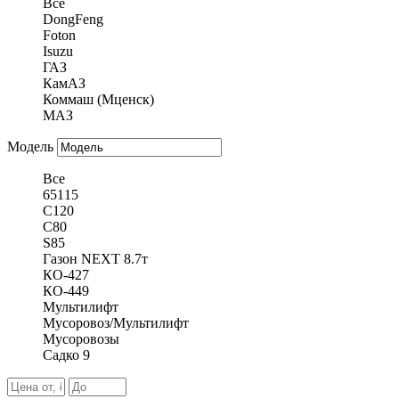
Все
DongFeng
Foton
Isuzu
ГАЗ
КамАЗ
Коммаш (Мценск)
МАЗ
Модель
Все
65115
C120
C80
S85
Газон NEXT 8.7т
КО-427
КО-449
Мультилифт
Мусоровоз/Мультилифт
Мусоровозы
Садко 9