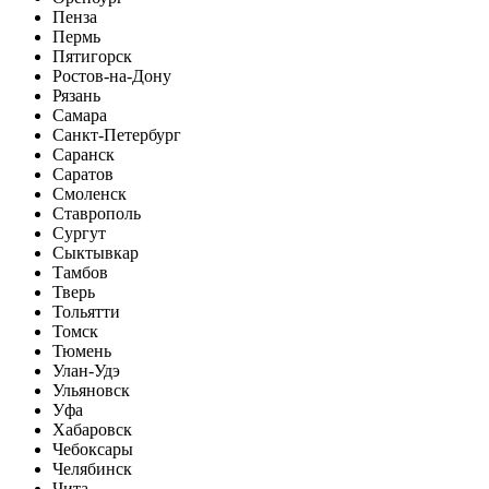
Пенза
Пермь
Пятигорск
Ростов-на-Дону
Рязань
Самара
Санкт-Петербург
Саранск
Саратов
Смоленск
Ставрополь
Сургут
Сыктывкар
Тамбов
Тверь
Тольятти
Томск
Тюмень
Улан-Удэ
Ульяновск
Уфа
Хабаровск
Чебоксары
Челябинск
Чита