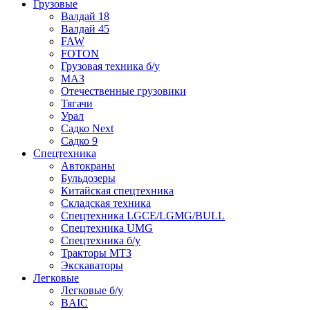
Грузовые
Валдай 18
Валдай 45
FAW
FOTON
Грузовая техника б/у
МАЗ
Отечественные грузовики
Тягачи
Урал
Садко Next
Садко 9
Спецтехника
Автокраны
Бульдозеры
Китайская спецтехника
Складская техника
Спецтехника LGCE/LGMG/BULL
Спецтехника UMG
Спецтехника б/у
Тракторы МТЗ
Экскаваторы
Легковые
Легковые б/у
BAIC