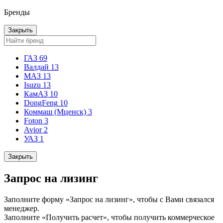
Бренды
Закрыть
ГАЗ
69
Валдай
13
МАЗ
13
Isuzu
13
КамАЗ
10
DongFeng
10
Коммаш (Мценск)
3
Foton
3
Avior
2
УАЗ
1
Закрыть
Запрос на лизинг
Заполните форму «Запрос на лизинг», чтобы с Вами связался
менеджер.
Заполните «Получить расчет», чтобы получить коммерческое