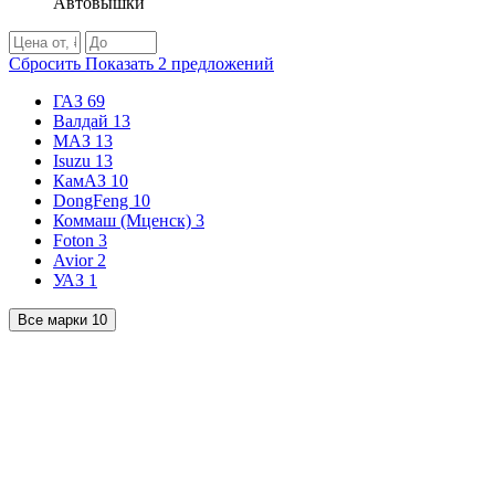
Автовышки
Сбросить
Показать
2
предложений
ГАЗ
69
Валдай
13
МАЗ
13
Isuzu
13
КамАЗ
10
DongFeng
10
Коммаш (Мценск)
3
Foton
3
Avior
2
УАЗ
1
Все марки
10