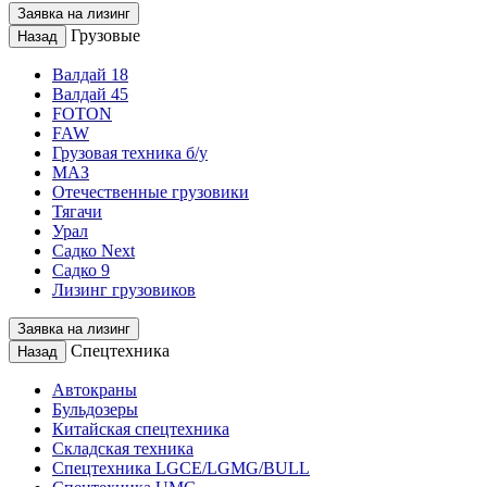
Заявка на лизинг
Грузовые
Назад
Валдай 18
Валдай 45
FOTON
FAW
Грузовая техника б/у
МАЗ
Отечественные грузовики
Тягачи
Урал
Садко Next
Садко 9
Лизинг грузовиков
Заявка на лизинг
Спецтехника
Назад
Автокраны
Бульдозеры
Китайская спецтехника
Складская техника
Спецтехника LGCE/LGMG/BULL