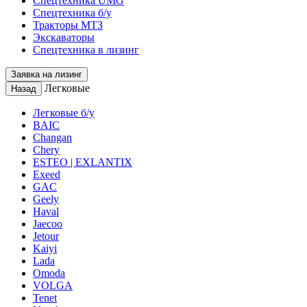
Спецтехника UMG
Спецтехника б/у
Тракторы МТЗ
Экскаваторы
Спецтехника в лизинг
Заявка на лизинг
Легковые
Назад
Легковые б/у
BAIC
Changan
Chery
ESTEO | EXLANTIX
Exeed
GAC
Geely
Haval
Jaecoo
Jetour
Kaiyi
Lada
Omoda
VOLGA
Tenet