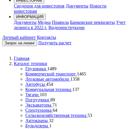
ИНВЕСТОРАМ
Сведения для инвесторов
Документы
Новости
инвесторам
ИНФОРМАЦИЯ
Документы
Медиа
Правила
Банковские реквизиты
Учет
лизинга в 2022 г.
Видеоинструкции
Личный кабинет
Контакты
Получить расчет
Запрос на лизинг
Главная
Каталог техники
Грузовики
1489
Коммерческий транспорт
1465
Легковые автомобили
1358
Автобусы
454
Коммунальная техника
137
Тягачи
103
Погрузчики
89
Экскаваторы
71
Спецтехника
64
Сельскохозяйственная техника
53
Автокраны
32
Бульдозеры
1