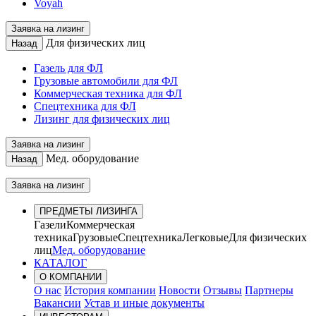
Voyah
Заявка на лизинг
Для физических лиц
Назад
Газель для ФЛ
Грузовые автомобили для ФЛ
Коммерческая техника для ФЛ
Спецтехника для ФЛ
Лизинг для физических лиц
Заявка на лизинг
Мед. оборудование
Назад
Заявка на лизинг
ПРЕДМЕТЫ ЛИЗИНГА
Газели
Коммерческая
техника
Грузовые
Спецтехника
Легковые
Для физических
лиц
Мед. оборудование
КАТАЛОГ
О КОМПАНИИ
О нас
История компании
Новости
Отзывы
Партнеры
Вакансии
Устав и иные документы