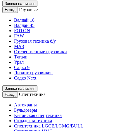
Заявка на лизинг
Грузовые
Назад
Валдай 18
Валдай 45
FOTON
FAW
Грузовая техника б/у
МАЗ
Отечественные грузовики
Тягачи
Урал
Садко 9
Лизинг грузовиков
Садко Next
Заявка на лизинг
Спецтехника
Назад
Автокраны
Бульдозеры
Китайская спецтехника
Складская техника
Спецтехника LGCE/LGMG/BULL