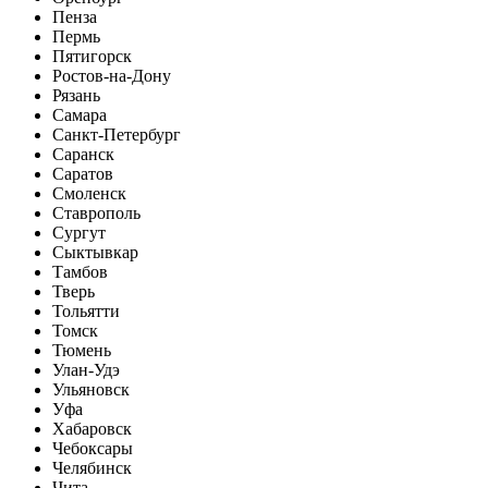
Пенза
Пермь
Пятигорск
Ростов-на-Дону
Рязань
Самара
Санкт-Петербург
Саранск
Саратов
Смоленск
Ставрополь
Сургут
Сыктывкар
Тамбов
Тверь
Тольятти
Томск
Тюмень
Улан-Удэ
Ульяновск
Уфа
Хабаровск
Чебоксары
Челябинск
Чита