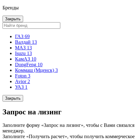
Бренды
Закрыть
ГАЗ
69
Валдай
13
МАЗ
13
Isuzu
13
КамАЗ
10
DongFeng
10
Коммаш (Мценск)
3
Foton
3
Avior
2
УАЗ
1
Закрыть
Запрос на лизинг
Заполните форму «Запрос на лизинг», чтобы с Вами связался
менеджер.
Заполните «Получить расчет», чтобы получить коммерческое