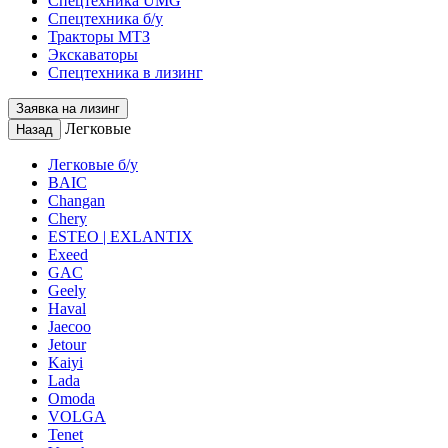
Спецтехника UMG
Спецтехника б/у
Тракторы МТЗ
Экскаваторы
Спецтехника в лизинг
Заявка на лизинг
Легковые
Назад
Легковые б/у
BAIC
Changan
Chery
ESTEO | EXLANTIX
Exeed
GAC
Geely
Haval
Jaecoo
Jetour
Kaiyi
Lada
Omoda
VOLGA
Tenet