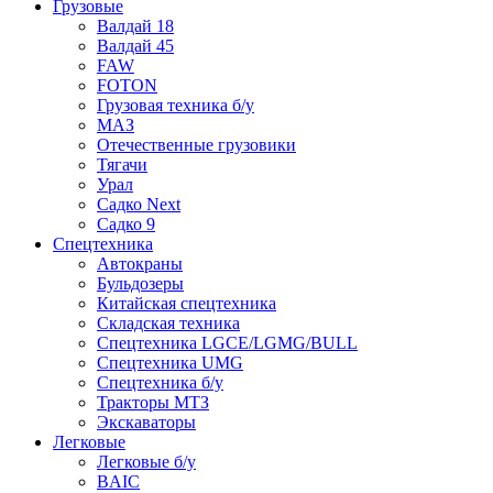
Грузовые
Валдай 18
Валдай 45
FAW
FOTON
Грузовая техника б/у
МАЗ
Отечественные грузовики
Тягачи
Урал
Садко Next
Садко 9
Спецтехника
Автокраны
Бульдозеры
Китайская спецтехника
Складская техника
Спецтехника LGCE/LGMG/BULL
Спецтехника UMG
Спецтехника б/у
Тракторы МТЗ
Экскаваторы
Легковые
Легковые б/у
BAIC