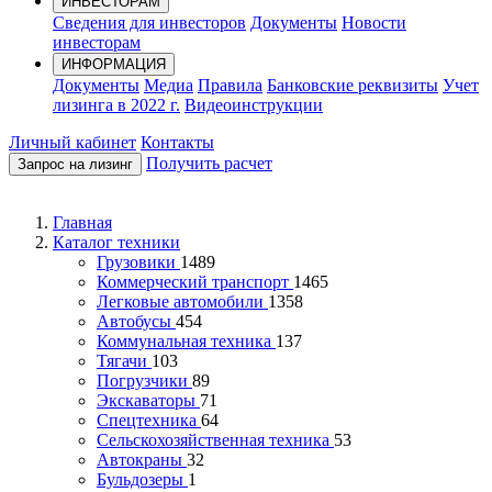
ИНВЕСТОРАМ
Сведения для инвесторов
Документы
Новости
инвесторам
ИНФОРМАЦИЯ
Документы
Медиа
Правила
Банковские реквизиты
Учет
лизинга в 2022 г.
Видеоинструкции
Личный кабинет
Контакты
Получить расчет
Запрос на лизинг
Главная
Каталог техники
Грузовики
1489
Коммерческий транспорт
1465
Легковые автомобили
1358
Автобусы
454
Коммунальная техника
137
Тягачи
103
Погрузчики
89
Экскаваторы
71
Спецтехника
64
Сельскохозяйственная техника
53
Автокраны
32
Бульдозеры
1