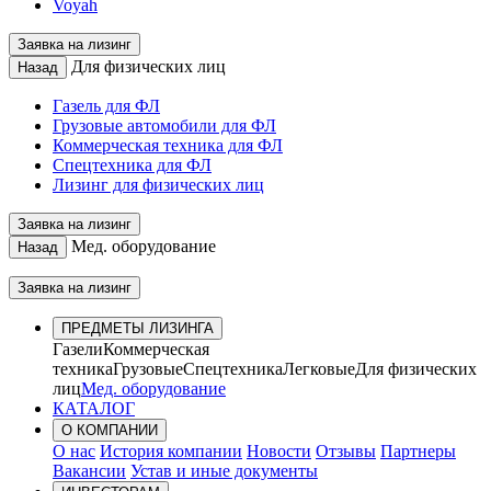
Voyah
Заявка на лизинг
Для физических лиц
Назад
Газель для ФЛ
Грузовые автомобили для ФЛ
Коммерческая техника для ФЛ
Спецтехника для ФЛ
Лизинг для физических лиц
Заявка на лизинг
Мед. оборудование
Назад
Заявка на лизинг
ПРЕДМЕТЫ ЛИЗИНГА
Газели
Коммерческая
техника
Грузовые
Спецтехника
Легковые
Для физических
лиц
Мед. оборудование
КАТАЛОГ
О КОМПАНИИ
О нас
История компании
Новости
Отзывы
Партнеры
Вакансии
Устав и иные документы