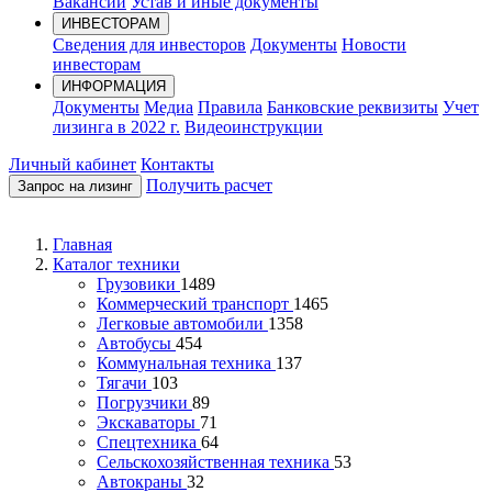
Вакансии
Устав и иные документы
ИНВЕСТОРАМ
Сведения для инвесторов
Документы
Новости
инвесторам
ИНФОРМАЦИЯ
Документы
Медиа
Правила
Банковские реквизиты
Учет
лизинга в 2022 г.
Видеоинструкции
Личный кабинет
Контакты
Получить расчет
Запрос на лизинг
Главная
Каталог техники
Грузовики
1489
Коммерческий транспорт
1465
Легковые автомобили
1358
Автобусы
454
Коммунальная техника
137
Тягачи
103
Погрузчики
89
Экскаваторы
71
Спецтехника
64
Сельскохозяйственная техника
53
Автокраны
32