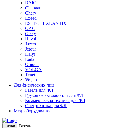
BAIC
Changan
Chery
Exeed
ESTEO | EXLANTIX
GAC
Geely
Haval
Jaecoo
Jetour
Kaiyi
Lada
Omoda
VOLGA
Tenet
Voyah
Для физических лиц
Газель для ФЛ
Грузовые автомобили для ФЛ
Коммерческая техника для ФЛ
Спецтехника для ФЛ
Мед. оборудование
Газели
Назад