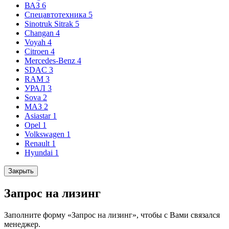
ВАЗ
6
Спецавтотехника
5
Sinotruk Sitrak
5
Changan
4
Voyah
4
Citroen
4
Mercedes-Benz
4
SDAC
3
RAM
3
УРАЛ
3
Sova
2
МАЗ
2
Asiastar
1
Opel
1
Volkswagen
1
Renault
1
Hyundai
1
Закрыть
Запрос на лизинг
Заполните форму «Запрос на лизинг», чтобы с Вами связался
менеджер.