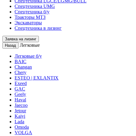
Спецтехника LGCE/LGMG/BULL
Спецтехника UMG
Спецтехника б/у
Тракторы МТЗ
Экскаваторы
Спецтехника в лизинг
Заявка на лизинг
Легковые
Назад
Легковые б/у
BAIC
Changan
Chery
ESTEO | EXLANTIX
Exeed
GAC
Geely
Haval
Jaecoo
Jetour
Kaiyi
Lada
Omoda
VOLGA