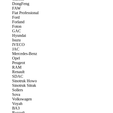
DongFeng
FAW
Fiat Professional
Ford
Forland
Foton
GAC
Hyundai
Isuzu
IVECO
JAC
Mercedes-Benz
Opel
Peugeot
RAM
Renault
SDAC
Sinotruk Howo
Sinotruk Sitrak
Sollers
Sova
Volkswagen
Voyah
ВАЗ
Валдай