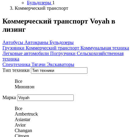
Бульдозеры
1
Коммерческий транспорт
Коммерческий транспорт Voyah в
лизинг
Автобусы
Автокраны
Бульдозеры
Грузовики
Коммерческий транспорт
Коммунальная техника
Легковые автомобили
Погрузчики
Сельскохозяйственная
техника
Спецтехника
Тягачи
Экскаваторы
Тип техники
Все
Минивэн
Марка
Все
Ambertruck
Asiastar
Avior
Changan
Citroen