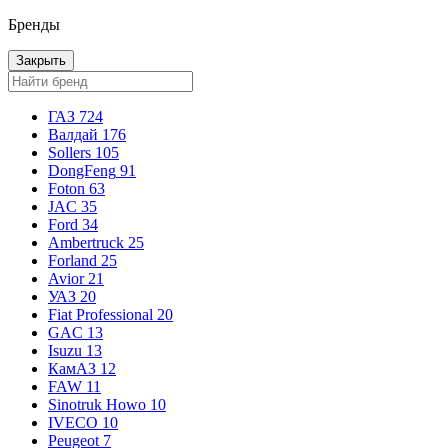
Бренды
Закрыть
ГАЗ
724
Валдай
176
Sollers
105
DongFeng
91
Foton
63
JAC
35
Ford
34
Ambertruck
25
Forland
25
Avior
21
УАЗ
20
Fiat Professional
20
GAC
13
Isuzu
13
КамАЗ
12
FAW
11
Sinotruk Howo
10
IVECO
10
Peugeot
7