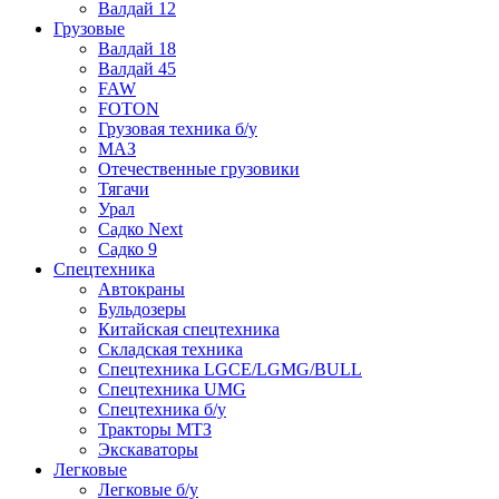
Валдай 12
Грузовые
Валдай 18
Валдай 45
FAW
FOTON
Грузовая техника б/у
МАЗ
Отечественные грузовики
Тягачи
Урал
Садко Next
Садко 9
Спецтехника
Автокраны
Бульдозеры
Китайская спецтехника
Складская техника
Спецтехника LGCE/LGMG/BULL
Спецтехника UMG
Спецтехника б/у
Тракторы МТЗ
Экскаваторы
Легковые
Легковые б/у