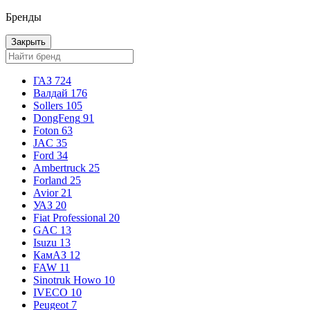
Бренды
Закрыть
ГАЗ
724
Валдай
176
Sollers
105
DongFeng
91
Foton
63
JAC
35
Ford
34
Ambertruck
25
Forland
25
Avior
21
УАЗ
20
Fiat Professional
20
GAC
13
Isuzu
13
КамАЗ
12
FAW
11
Sinotruk Howo
10
IVECO
10
Peugeot
7