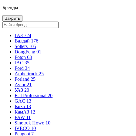
Бренды
Закрыть
ГАЗ
724
Валдай
176
Sollers
105
DongFeng
91
Foton
63
JAC
35
Ford
34
Ambertruck
25
Forland
25
Avior
21
УАЗ
20
Fiat Professional
20
GAC
13
Isuzu
13
КамАЗ
12
FAW
11
Sinotruk Howo
10
IVECO
10
Peugeot
7