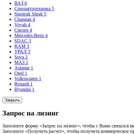
ВАЗ
6
Спецавтотехника
5
Sinotruk Sitrak
5
Changan
4
Voyah
4
Citroen
4
Mercedes-Benz
4
SDAC
3
RAM
3
УРАЛ
3
Sova
2
МАЗ
2
Asiastar
1
Opel
1
Volkswagen
1
Renault
1
Hyundai
1
Закрыть
Запрос на лизинг
Заполните форму «Запрос на лизинг», чтобы с Вами связался м
Заполните «Получить расчет», чтобы получить коммерческое п