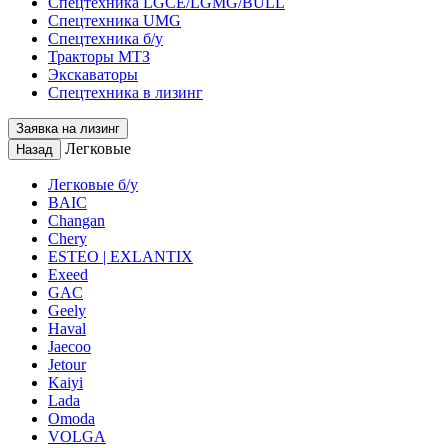
Спецтехника LGCE/LGMG/BULL
Спецтехника UMG
Спецтехника б/у
Тракторы МТЗ
Экскаваторы
Спецтехника в лизинг
Заявка на лизинг
Легковые
Назад
Легковые б/у
BAIC
Changan
Chery
ESTEO | EXLANTIX
Exeed
GAC
Geely
Haval
Jaecoo
Jetour
Kaiyi
Lada
Omoda
VOLGA