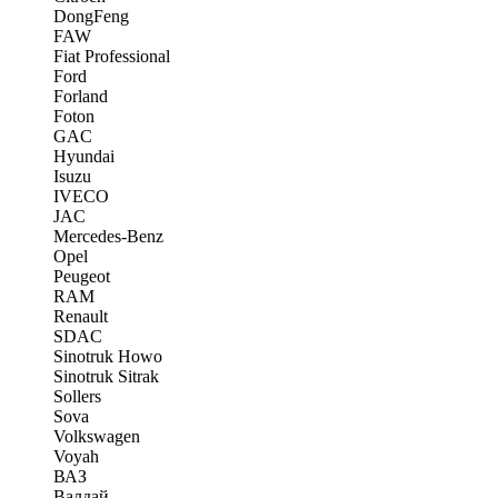
DongFeng
FAW
Fiat Professional
Ford
Forland
Foton
GAC
Hyundai
Isuzu
IVECO
JAC
Mercedes-Benz
Opel
Peugeot
RAM
Renault
SDAC
Sinotruk Howo
Sinotruk Sitrak
Sollers
Sova
Volkswagen
Voyah
ВАЗ
Валдай