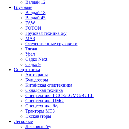
Валдай 12
Грузовые
Валдай 18
Валдай 45
FAW
FOTON
Грузовая техника б/у
МАЗ
Отечественные грузовики
Тягачи
Урал
Садко Next
Садко 9
Спецтехника
Автокраны
Бульдозеры
Китайская спецтехника
Складская техника
Спецтехника LGCE/LGMG/BULL
Спецтехника UMG
Спецтехника б/у
Тракторы МТЗ
Экскаваторы
Легковые
Легковые б/у