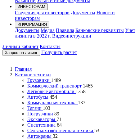
Вакансии
Устав и иные документы
ИНВЕСТОРАМ
Сведения для инвесторов
Документы
Новости
инвесторам
ИНФОРМАЦИЯ
Документы
Медиа
Правила
Банковские реквизиты
Учет
лизинга в 2022 г.
Видеоинструкции
Личный кабинет
Контакты
Получить расчет
Запрос на лизинг
Главная
Каталог техники
Грузовики
1489
Коммерческий транспорт
1465
Легковые автомобили
1358
Автобусы
454
Коммунальная техника
137
Тягачи
103
Погрузчики
89
Экскаваторы
71
Спецтехника
64
Сельскохозяйственная техника
53
Автокраны
32