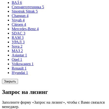
ВАЗ
6
Спецавтотехника
5
Sinotruk Sitrak
5
Changan
4
Voyah
4
Citroen
4
Mercedes-Benz
4
SDAC
3
RAM
3
УРАЛ
3
Sova
2
МАЗ
2
Asiastar
1
Opel
1
Volkswagen
1
Renault
1
Hyundai
1
Закрыть
Запрос на лизинг
Заполните форму «Запрос на лизинг», чтобы с Вами связался
менеджер.