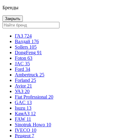
Бренды
Закрыть
ГАЗ
724
Валдай
176
Sollers
105
DongFeng
91
Foton
63
JAC
35
Ford
34
Ambertruck
25
Forland
25
Avior
21
УАЗ
20
Fiat Professional
20
GAC
13
Isuzu
13
КамАЗ
12
FAW
11
Sinotruk Howo
10
IVECO
10
Peugeot
7