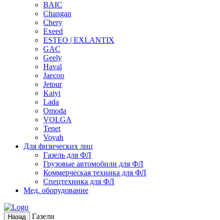
BAIC
Changan
Chery
Exeed
ESTEO | EXLANTIX
GAC
Geely
Haval
Jaecoo
Jetour
Kaiyi
Lada
Omoda
VOLGA
Tenet
Voyah
Для физических лиц
Газель для ФЛ
Грузовые автомобили для ФЛ
Коммерческая техника для ФЛ
Спецтехника для ФЛ
Мед. оборудование
Газели
Назад