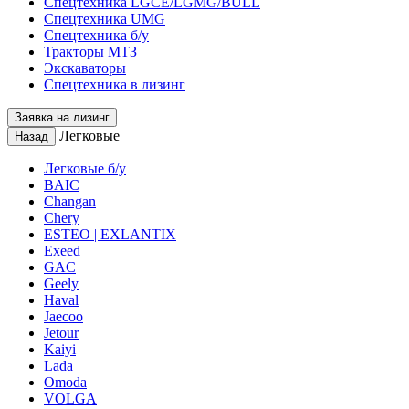
Спецтехника LGCE/LGMG/BULL
Спецтехника UMG
Спецтехника б/у
Тракторы МТЗ
Экскаваторы
Спецтехника в лизинг
Заявка на лизинг
Легковые
Назад
Легковые б/у
BAIC
Changan
Chery
ESTEO | EXLANTIX
Exeed
GAC
Geely
Haval
Jaecoo
Jetour
Kaiyi
Lada
Omoda
VOLGA