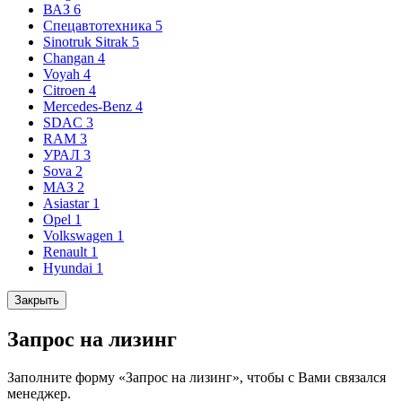
ВАЗ
6
Спецавтотехника
5
Sinotruk Sitrak
5
Changan
4
Voyah
4
Citroen
4
Mercedes-Benz
4
SDAC
3
RAM
3
УРАЛ
3
Sova
2
МАЗ
2
Asiastar
1
Opel
1
Volkswagen
1
Renault
1
Hyundai
1
Закрыть
Запрос на лизинг
Заполните форму «Запрос на лизинг», чтобы с Вами связался
менеджер.