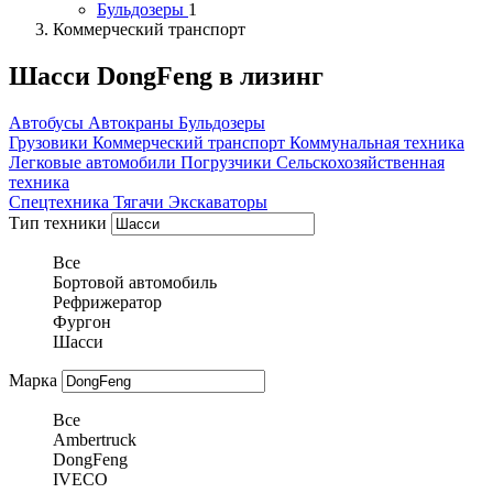
Бульдозеры
1
Коммерческий транспорт
Шасси DongFeng в лизинг
Автобусы
Автокраны
Бульдозеры
Грузовики
Коммерческий транспорт
Коммунальная техника
Легковые автомобили
Погрузчики
Сельскохозяйственная
техника
Спецтехника
Тягачи
Экскаваторы
Тип техники
Все
Бортовой автомобиль
Рефрижератор
Фургон
Шасси
Марка
Все
Ambertruck
DongFeng
IVECO