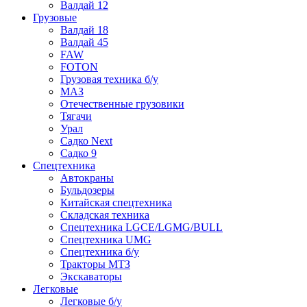
Валдай 12
Грузовые
Валдай 18
Валдай 45
FAW
FOTON
Грузовая техника б/у
МАЗ
Отечественные грузовики
Тягачи
Урал
Садко Next
Садко 9
Спецтехника
Автокраны
Бульдозеры
Китайская спецтехника
Складская техника
Спецтехника LGCE/LGMG/BULL
Спецтехника UMG
Спецтехника б/у
Тракторы МТЗ
Экскаваторы
Легковые
Легковые б/у