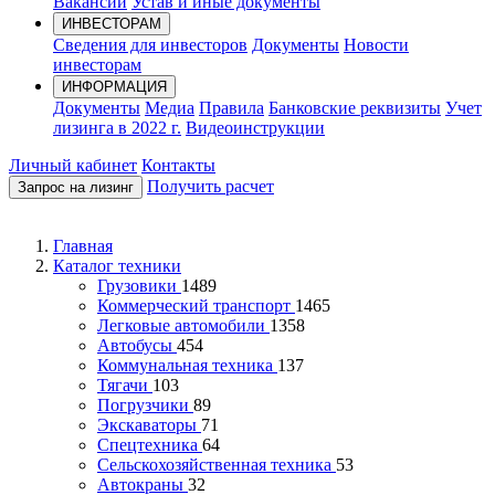
Вакансии
Устав и иные документы
ИНВЕСТОРАМ
Сведения для инвесторов
Документы
Новости
инвесторам
ИНФОРМАЦИЯ
Документы
Медиа
Правила
Банковские реквизиты
Учет
лизинга в 2022 г.
Видеоинструкции
Личный кабинет
Контакты
Получить расчет
Запрос на лизинг
Главная
Каталог техники
Грузовики
1489
Коммерческий транспорт
1465
Легковые автомобили
1358
Автобусы
454
Коммунальная техника
137
Тягачи
103
Погрузчики
89
Экскаваторы
71
Спецтехника
64
Сельскохозяйственная техника
53
Автокраны
32