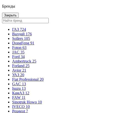
Бренды
Закрыть
ГАЗ
724
Валдай
176
Sollers
105
DongFeng
91
Foton
63
JAC
35
Ford
34
Ambertruck
25
Forland
25
Avior
21
УАЗ
20
Fiat Professional
20
GAC
13
Isuzu
13
КамАЗ
12
FAW
11
Sinotruk Howo
10
IVECO
10
Peugeot
7