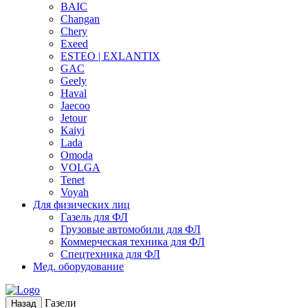
BAIC
Changan
Chery
Exeed
ESTEO | EXLANTIX
GAC
Geely
Haval
Jaecoo
Jetour
Kaiyi
Lada
Omoda
VOLGA
Tenet
Voyah
Для физических лиц
Газель для ФЛ
Грузовые автомобили для ФЛ
Коммерческая техника для ФЛ
Спецтехника для ФЛ
Мед. оборудование
Газели
Назад