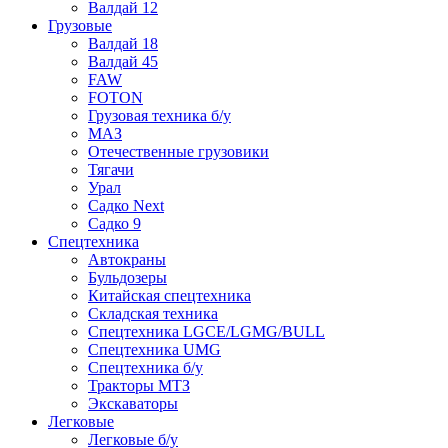
Валдай 12
Грузовые
Валдай 18
Валдай 45
FAW
FOTON
Грузовая техника б/у
МАЗ
Отечественные грузовики
Тягачи
Урал
Садко Next
Садко 9
Спецтехника
Автокраны
Бульдозеры
Китайская спецтехника
Складская техника
Спецтехника LGCE/LGMG/BULL
Спецтехника UMG
Спецтехника б/у
Тракторы МТЗ
Экскаваторы
Легковые
Легковые б/у