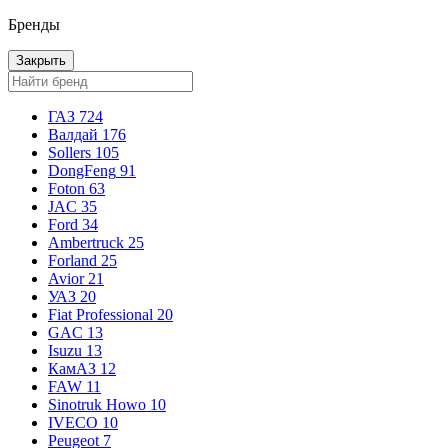
Бренды
Закрыть
ГАЗ
724
Валдай
176
Sollers
105
DongFeng
91
Foton
63
JAC
35
Ford
34
Ambertruck
25
Forland
25
Avior
21
УАЗ
20
Fiat Professional
20
GAC
13
Isuzu
13
КамАЗ
12
FAW
11
Sinotruk Howo
10
IVECO
10
Peugeot
7