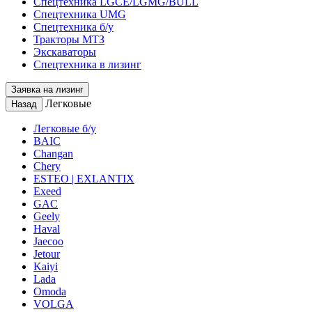
Спецтехника LGCE/LGMG/BULL
Спецтехника UMG
Спецтехника б/у
Тракторы МТЗ
Экскаваторы
Спецтехника в лизинг
Заявка на лизинг
Легковые
Назад
Легковые б/у
BAIC
Changan
Chery
ESTEO | EXLANTIX
Exeed
GAC
Geely
Haval
Jaecoo
Jetour
Kaiyi
Lada
Omoda
VOLGA