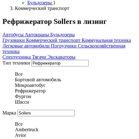
Бульдозеры
1
Коммерческий транспорт
Рефрижератор Sollers в лизинг
Автобусы
Автокраны
Бульдозеры
Грузовики
Коммерческий транспорт
Коммунальная техника
Легковые автомобили
Погрузчики
Сельскохозяйственная
техника
Спецтехника
Тягачи
Экскаваторы
Тип техники
Все
Бортовой автомобиль
Микроавтобус
Рефрижератор
Фургон
Шасси
Марка
Все
Ambertruck
Avior