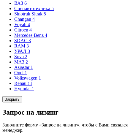
ВАЗ
6
Спецавтотехника
5
Sinotruk Sitrak
5
Changan
4
Voyah
4
Citroen
4
Mercedes-Benz
4
SDAC
3
RAM
3
УРАЛ
3
Sova
2
МАЗ
2
Asiastar
1
Opel
1
Volkswagen
1
Renault
1
Hyundai
1
Закрыть
Запрос на лизинг
Заполните форму «Запрос на лизинг», чтобы с Вами связался
менеджер.