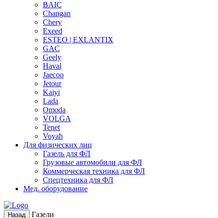
BAIC
Changan
Chery
Exeed
ESTEO | EXLANTIX
GAC
Geely
Haval
Jaecoo
Jetour
Kaiyi
Lada
Omoda
VOLGA
Tenet
Voyah
Для физических лиц
Газель для ФЛ
Грузовые автомобили для ФЛ
Коммерческая техника для ФЛ
Спецтехника для ФЛ
Мед. оборудование
Газели
Назад