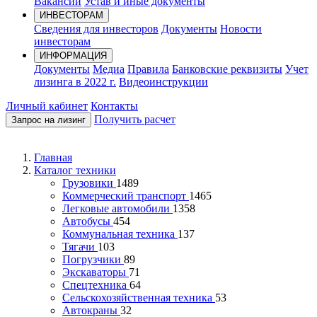
Вакансии
Устав и иные документы
ИНВЕСТОРАМ
Сведения для инвесторов
Документы
Новости
инвесторам
ИНФОРМАЦИЯ
Документы
Медиа
Правила
Банковские реквизиты
Учет
лизинга в 2022 г.
Видеоинструкции
Личный кабинет
Контакты
Получить расчет
Запрос на лизинг
Главная
Каталог техники
Грузовики
1489
Коммерческий транспорт
1465
Легковые автомобили
1358
Автобусы
454
Коммунальная техника
137
Тягачи
103
Погрузчики
89
Экскаваторы
71
Спецтехника
64
Сельскохозяйственная техника
53
Автокраны
32