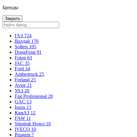
Бренды
Закрыть
ГАЗ
724
Валдай
176
Sollers
105
DongFeng
91
Foton
63
JAC
35
Ford
34
Ambertruck
25
Forland
25
Avior
21
УАЗ
20
Fiat Professional
20
GAC
13
Isuzu
13
КамАЗ
12
FAW
11
Sinotruk Howo
10
IVECO
10
Peugeot
7