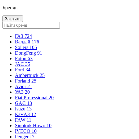
Бренды
Закрыть
ГАЗ
724
Валдай
176
Sollers
105
DongFeng
91
Foton
63
JAC
35
Ford
34
Ambertruck
25
Forland
25
Avior
21
УАЗ
20
Fiat Professional
20
GAC
13
Isuzu
13
КамАЗ
12
FAW
11
Sinotruk Howo
10
IVECO
10
Peugeot
7