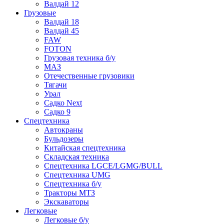
Валдай 12
Грузовые
Валдай 18
Валдай 45
FAW
FOTON
Грузовая техника б/у
МАЗ
Отечественные грузовики
Тягачи
Урал
Садко Next
Садко 9
Спецтехника
Автокраны
Бульдозеры
Китайская спецтехника
Складская техника
Спецтехника LGCE/LGMG/BULL
Спецтехника UMG
Спецтехника б/у
Тракторы МТЗ
Экскаваторы
Легковые
Легковые б/у