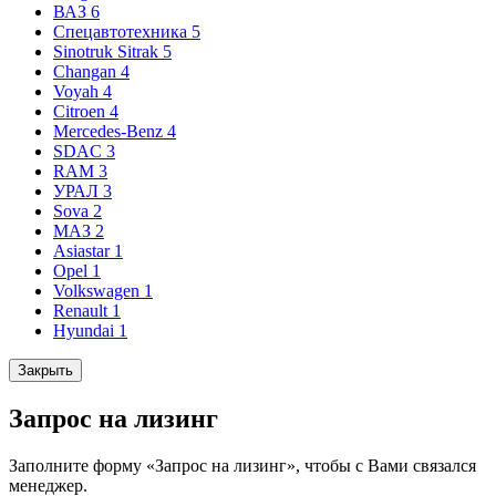
ВАЗ
6
Спецавтотехника
5
Sinotruk Sitrak
5
Changan
4
Voyah
4
Citroen
4
Mercedes-Benz
4
SDAC
3
RAM
3
УРАЛ
3
Sova
2
МАЗ
2
Asiastar
1
Opel
1
Volkswagen
1
Renault
1
Hyundai
1
Закрыть
Запрос на лизинг
Заполните форму «Запрос на лизинг», чтобы с Вами связался
менеджер.