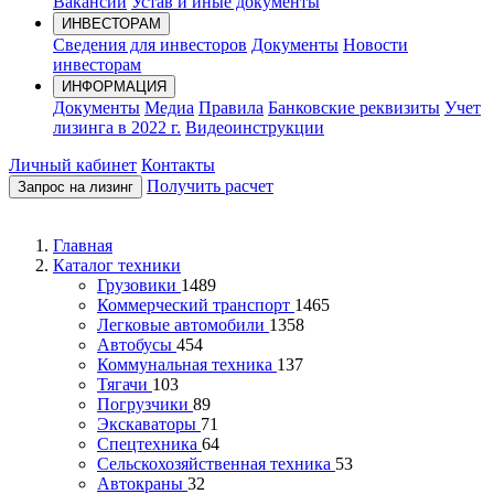
Вакансии
Устав и иные документы
ИНВЕСТОРАМ
Сведения для инвесторов
Документы
Новости
инвесторам
ИНФОРМАЦИЯ
Документы
Медиа
Правила
Банковские реквизиты
Учет
лизинга в 2022 г.
Видеоинструкции
Личный кабинет
Контакты
Получить расчет
Запрос на лизинг
Главная
Каталог техники
Грузовики
1489
Коммерческий транспорт
1465
Легковые автомобили
1358
Автобусы
454
Коммунальная техника
137
Тягачи
103
Погрузчики
89
Экскаваторы
71
Спецтехника
64
Сельскохозяйственная техника
53
Автокраны
32