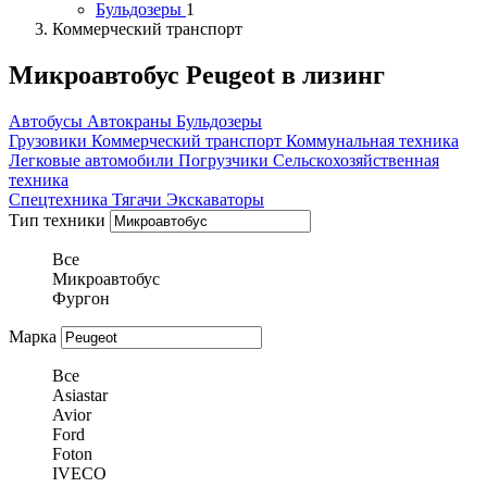
Бульдозеры
1
Коммерческий транспорт
Микроавтобус Peugeot в лизинг
Автобусы
Автокраны
Бульдозеры
Грузовики
Коммерческий транспорт
Коммунальная техника
Легковые автомобили
Погрузчики
Сельскохозяйственная
техника
Спецтехника
Тягачи
Экскаваторы
Тип техники
Все
Микроавтобус
Фургон
Марка
Все
Asiastar
Avior
Ford
Foton
IVECO