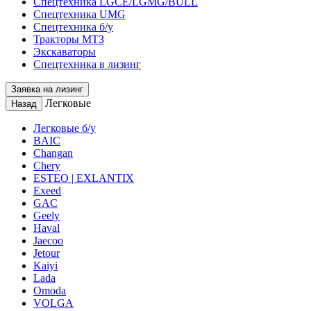
Спецтехника LGCE/LGMG/BULL
Спецтехника UMG
Спецтехника б/у
Тракторы МТЗ
Экскаваторы
Спецтехника в лизинг
Заявка на лизинг
Легковые
Назад
Легковые б/у
BAIC
Changan
Chery
ESTEO | EXLANTIX
Exeed
GAC
Geely
Haval
Jaecoo
Jetour
Kaiyi
Lada
Omoda
VOLGA