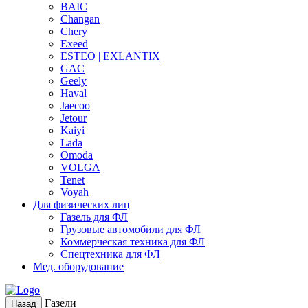
BAIC
Changan
Chery
Exeed
ESTEO | EXLANTIX
GAC
Geely
Haval
Jaecoo
Jetour
Kaiyi
Lada
Omoda
VOLGA
Tenet
Voyah
Для физических лиц
Газель для ФЛ
Грузовые автомобили для ФЛ
Коммерческая техника для ФЛ
Спецтехника для ФЛ
Мед. оборудование
Газели
Назад